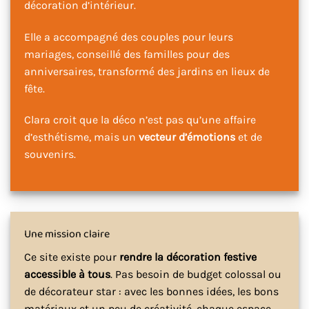
décoration d’intérieur.
Elle a accompagné des couples pour leurs
mariages, conseillé des familles pour des
anniversaires, transformé des jardins en lieux de
fête.
Clara croit que la déco n’est pas qu’une affaire
d’esthétisme, mais un
vecteur d’émotions
et de
souvenirs.
Une mission claire
Ce site existe pour
rendre la décoration festive
accessible à tous
. Pas besoin de budget colossal ou
de décorateur star : avec les bonnes idées, les bons
matériaux et un peu de créativité, chaque espace