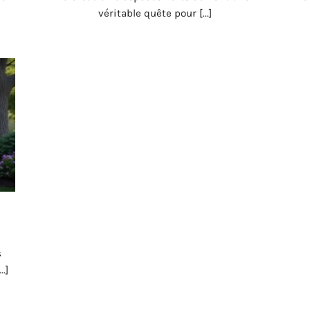
véritable quête pour [...]
s
.]