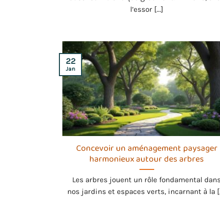
l’essor [...]
22
Jan
Concevoir un aménagement paysager
harmonieux autour des arbres
Les arbres jouent un rôle fondamental dan
nos jardins et espaces verts, incarnant à la [..