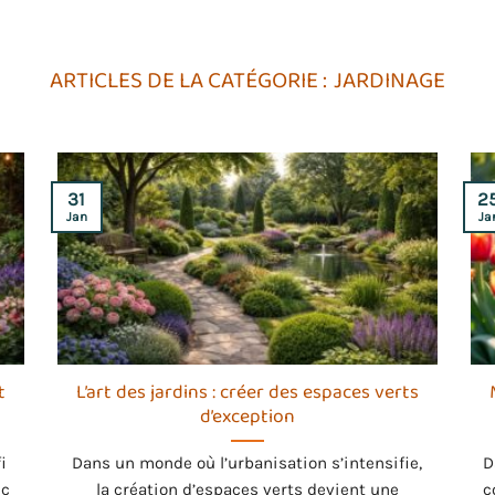
JARDINAGE
31
2
Jan
Ja
t
L’art des jardins : créer des espaces verts
d’exception
i
Dans un monde où l’urbanisation s’intensifie,
D
ec
la création d’espaces verts devient une
c