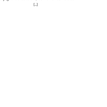
[...]