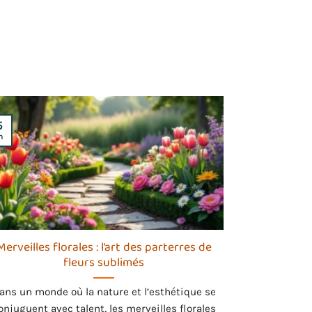
5
n
Merveilles florales : l’art des parterres de
fleurs sublimés
ans un monde où la nature et l’esthétique se
onjuguent avec talent, les merveilles florales