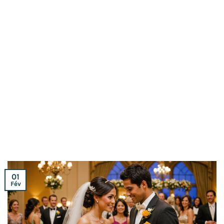
01
Fév