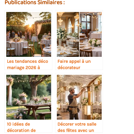
Publications Similaires :
Les tendances déco
Faire appel à un
mariage 2026 à
décorateur
suivre
événementiel : pour
ou contre ?
10 idées de
Décorer votre salle
décoration de
des fêtes avec un