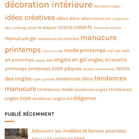
décoration intérieure
décoration ongles
idées créatives
idées déco
idées manucure
inspiration
loisirs créatifs
jeux de pâques
déco
jardinage
manucure estivale
manucure
manucure gel
manucure printanière
printemps
mode printemps
nail
nail art
manucure été
ongles en gel
ongles éclatants
art printemps
ongles d'été
soins
pâques
printemps
printemps 2026
recettes savoureuses
tendances
des ongles
tendances déco
style capillaire
manucure
tendances mode
tendances
tendances ongles
élégance
ongles 2026
tendances ongles été
PUBLIÉ RÉCEMMENT
Découvrir les modèles et formes possibles
pour une veilleuse bébé