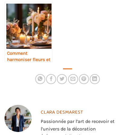
mariage champêtre
artisan décorateur et
chic
des structures
modulables
personnalisées
Comment
harmoniser fleurs et
bougies pour une
fête romantique
CLARA DESMAREST
Passionnée par l’art de recevoir et
l’univers de la décoration