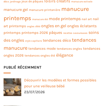
loisirs créatifs
jeux de pâques
déco
jardinage
manucure estivale
manucure
manucure gel
manucure printanière
printemps
mode printemps
nail
nail art
manucure été
ongles en gel
ongles éclatants
art printemps
ongles d'été
soins
pâques
printemps
printemps 2026
recettes savoureuses
tendances
des ongles
tendances déco
style capillaire
manucure
tendances mode
tendances
tendances ongles
élégance
ongles 2026
tendances ongles été
PUBLIÉ RÉCEMMENT
Découvrir les modèles et formes possibles
pour une veilleuse bébé
23/07/2026