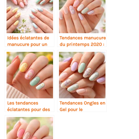
Idées éclatantes de
Tendances manucure
manucure pour un
du printemps 2020 :
printemps stylé
idées fraîches pour
sublimer vos ongles
Les tendances
Tendances Ongles en
éclatantes pour des
Gel pour le
ongles au top ce
Printemps 2026 :
printemps
Styles et Couleurs à
Adopter