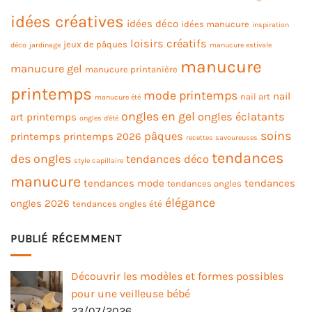
idées créatives
idées déco
idées manucure
inspiration
loisirs créatifs
jeux de pâques
déco
jardinage
manucure estivale
manucure
manucure gel
manucure printanière
printemps
mode printemps
nail
nail art
manucure été
ongles en gel
ongles éclatants
art printemps
ongles d'été
soins
pâques
printemps
printemps 2026
recettes savoureuses
tendances
des ongles
tendances déco
style capillaire
manucure
tendances mode
tendances
tendances ongles
élégance
ongles 2026
tendances ongles été
PUBLIÉ RÉCEMMENT
Découvrir les modèles et formes possibles
pour une veilleuse bébé
23/07/2026