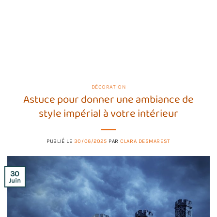
DÉCORATION
Astuce pour donner une ambiance de
style impérial à votre intérieur
PUBLIÉ LE
30/06/2025
PAR
CLARA DESMAREST
30
Juin