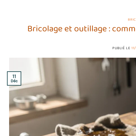
BRI
Bricolage et outillage : com
PUBLIÉ LE
11
11
Déc