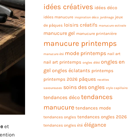
idées créatives
idées déco
idées manucure
jeux
inspiration déco
jardinage
loisirs créatifs
de pâques
manucure estivale
manucure gel
manucure printanière
manucure printemps
mode printemps
nail art
manucure été
ongles en
nail art printemps
ongles d'été
gel
ongles éclatants
printemps
pâques
printemps 2026
recettes
soins des ongles
savoureuses
style capillaire
tendances
tendances déco
manucure
tendances mode
tendances ongles 2026
tendances ongles
élégance
tendances ongles été
ie
et
tention