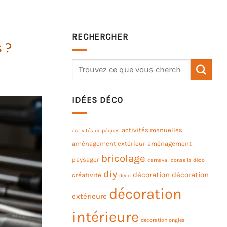
RECHERCHER
 ?
IDÉES DÉCO
activités manuelles
activités de pâques
aménagement extérieur
aménagement
bricolage
paysager
carnaval
conseils déco
diy
décoration
décoration
créativité
déco
décoration
extérieure
intérieure
décoration ongles