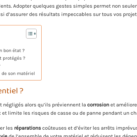
ncidents. Adopter quelques gestes simples permet non seul
si d’assurer des résultats impeccables sur tous vos projet
n bon état ?
 protégés ?
r
e de son matériel
ntiel ?
 négligés alors qu’ils préviennent la
corrosion
et améliore
x et limite les risques de casse ou de panne pendant un ch
er les
réparations
coûteuses et d’éviter les arrêts imprévu
 vie
de l’ensemble de votre matériel et réduisent les dépen