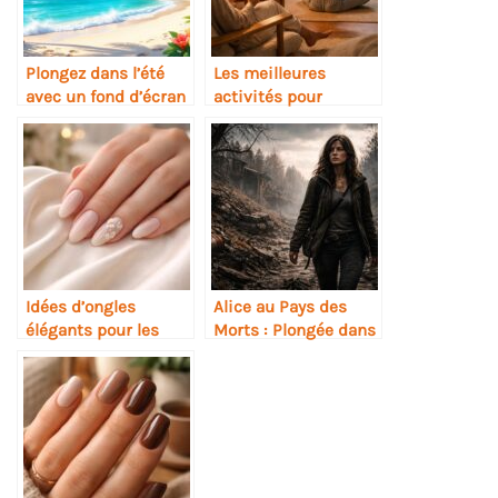
Plongez dans l’été
Les meilleures
avec un fond d’écran
activités pour
tropical enchanteur
garantir une nuit de
sommeil réparatrice
Idées d’ongles
Alice au Pays des
élégants pour les
Morts : Plongée dans
invitées de mariage
Borderland