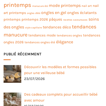
printemps
mode printemps
nail
nail art
manucure été
ongles en gel
ongles éclatants
art printemps
ongles d'été
soins
pâques
printemps
printemps 2026
recettes savoureuses
tendances
des ongles
tendances déco
style capillaire
manucure
tendances mode
tendances
tendances ongles
élégance
ongles 2026
tendances ongles été
PUBLIÉ RÉCEMMENT
Découvrir les modèles et formes possibles
pour une veilleuse bébé
23/07/2026
Des cadeaux complets pour accueillir bébé
avec amour