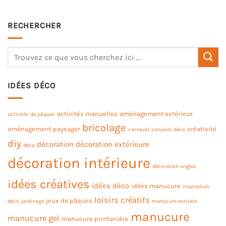
RECHERCHER
IDÉES DÉCO
activités manuelles
aménagement extérieur
activités de pâques
bricolage
aménagement paysager
créativité
carnaval
conseils déco
diy
décoration
décoration extérieure
déco
décoration intérieure
décoration ongles
idées créatives
idées déco
idées manucure
inspiration
loisirs créatifs
jeux de pâques
déco
jardinage
manucure estivale
manucure
manucure gel
manucure printanière