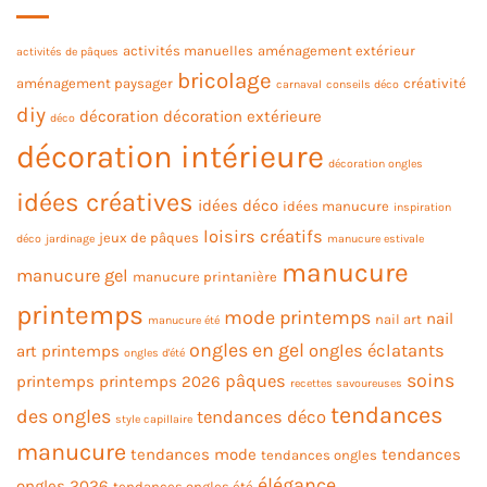
activités manuelles
aménagement extérieur
activités de pâques
bricolage
aménagement paysager
créativité
carnaval
conseils déco
diy
décoration
décoration extérieure
déco
décoration intérieure
décoration ongles
idées créatives
idées déco
idées manucure
inspiration
loisirs créatifs
jeux de pâques
déco
jardinage
manucure estivale
manucure
manucure gel
manucure printanière
printemps
mode printemps
nail
nail art
manucure été
ongles en gel
ongles éclatants
art printemps
ongles d'été
soins
pâques
printemps
printemps 2026
recettes savoureuses
tendances
des ongles
tendances déco
style capillaire
manucure
tendances mode
tendances
tendances ongles
élégance
ongles 2026
tendances ongles été