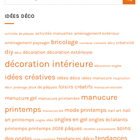
IDÉES DÉCO
activités manuelles
aménagement extérieur
activités de pâques
bricolage
aménagement paysager
créativité
carnaval
conseils déco
diy
décoration
décoration extérieure
déco
décoration intérieure
décoration ongles
idées créatives
idées déco
idées manucure
inspiration
loisirs créatifs
jeux de pâques
déco
jardinage
manucure estivale
manucure
manucure gel
manucure printanière
printemps
mode printemps
nail
nail art
manucure été
ongles en gel
ongles éclatants
art printemps
ongles d'été
soins
pâques
printemps
printemps 2026
recettes savoureuses
tendances
des ongles
tendances déco
style capillaire