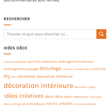
Les commentaires sont fermés.
RECHERCHER
IDÉES DÉCO
activités manuelles
aménagement extérieur
activités de pâques
bricolage
aménagement paysager
créativité
carnaval
conseils déco
diy
décoration
décoration extérieure
déco
décoration intérieure
décoration ongles
idées créatives
idées déco
idées manucure
inspiration
loisirs créatifs
jeux de pâques
déco
jardinage
manucure estivale