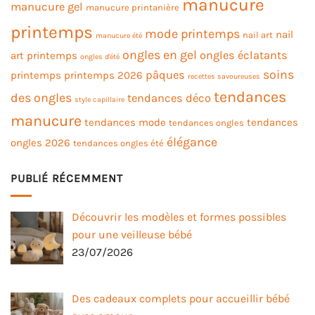
manucure
manucure gel
manucure printanière
printemps
mode printemps
nail
nail art
manucure été
ongles en gel
ongles éclatants
art printemps
ongles d'été
soins
pâques
printemps
printemps 2026
recettes savoureuses
tendances
des ongles
tendances déco
style capillaire
manucure
tendances mode
tendances
tendances ongles
élégance
ongles 2026
tendances ongles été
PUBLIÉ RÉCEMMENT
Découvrir les modèles et formes possibles
pour une veilleuse bébé
23/07/2026
Des cadeaux complets pour accueillir bébé