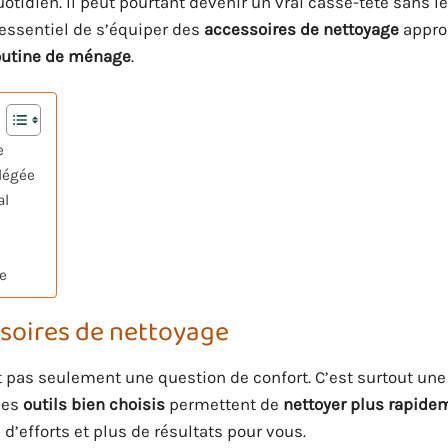
tidien. Il peut pourtant devenir un vrai casse-tête sans l
t essentiel de s’équiper des
accessoires de nettoyage
approp
outine de ménage
.
e
légée
al
e
ssoires de nettoyage
 pas seulement une question de confort. C’est surtout un
 Des
outils bien choisis
permettent de
nettoyer plus rapide
 d’efforts et plus de résultats pour vous.