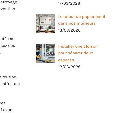
nettoyage.
17/03/2026
rvention
Le retour du papier peint
dans nos intérieurs
13/03/2026
outée au
ssez des
Installer une cloison
.
pour séparer deux
espaces
12/03/2026
 routine.
, offre une
rez
if avant