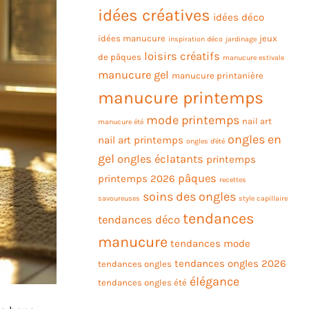
idées créatives
idées déco
idées manucure
jeux
inspiration déco
jardinage
loisirs créatifs
de pâques
manucure estivale
manucure gel
manucure printanière
manucure printemps
mode printemps
nail art
manucure été
ongles en
nail art printemps
ongles d'été
gel
ongles éclatants
printemps
pâques
printemps 2026
recettes
soins des ongles
savoureuses
style capillaire
tendances
tendances déco
manucure
tendances mode
tendances ongles 2026
tendances ongles
élégance
tendances ongles été