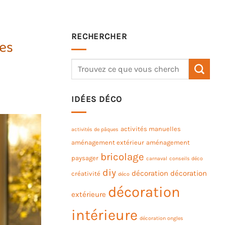
RECHERCHER
es
IDÉES DÉCO
activités manuelles
activités de pâques
aménagement extérieur
aménagement
bricolage
paysager
carnaval
conseils déco
diy
décoration
décoration
créativité
déco
décoration
extérieure
intérieure
décoration ongles