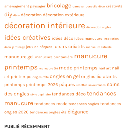
bricolage
aménagement paysager
créativité
carnaval
conseils déco
diy
décoration
décoration extérieure
déco
décoration intérieure
décoration ongles
idées créatives
idées déco
idées manucure
inspiration
loisirs créatifs
jeux de pâques
déco
jardinage
manucure estivale
manucure
manucure gel
manucure printanière
printemps
mode printemps
nail
nail art
manucure été
ongles en gel
ongles éclatants
art printemps
ongles d'été
soins
pâques
printemps
printemps 2026
recettes savoureuses
tendances
des ongles
tendances déco
style capillaire
manucure
tendances mode
tendances
tendances ongles
élégance
ongles 2026
tendances ongles été
PUBLIÉ RÉCEMMENT