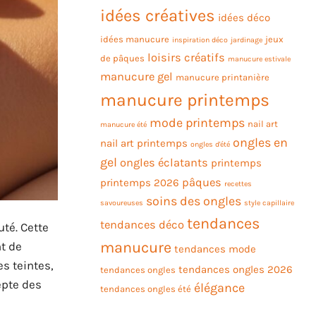
idées créatives
idées déco
idées manucure
jeux
inspiration déco
jardinage
loisirs créatifs
de pâques
manucure estivale
manucure gel
manucure printanière
manucure printemps
mode printemps
nail art
manucure été
ongles en
nail art printemps
ongles d'été
gel
ongles éclatants
printemps
pâques
printemps 2026
recettes
soins des ongles
savoureuses
style capillaire
tendances
tendances déco
uté. Cette
manucure
t de
tendances mode
s teintes,
tendances ongles 2026
tendances ongles
epte des
élégance
tendances ongles été