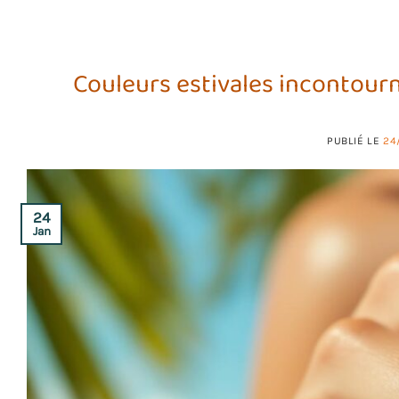
Couleurs estivales incontourn
PUBLIÉ LE
24
24
Jan