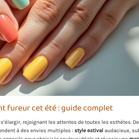
nt fureur cet été : guide complet
s’élargir, rejoignant les attentes de toutes les esthètes. De
pondent à des envies multiples :
style estival
audacieux, sub
 conseils pour choisir la couleur idéale et réussir une
man