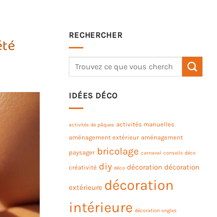
RECHERCHER
été
IDÉES DÉCO
activités manuelles
activités de pâques
aménagement extérieur
aménagement
bricolage
paysager
carnaval
conseils déco
diy
décoration
décoration
créativité
déco
décoration
extérieure
intérieure
décoration ongles