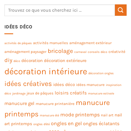
IDÉES DÉCO
activités manuelles
aménagement extérieur
activités de pâques
bricolage
aménagement paysager
créativité
carnaval
conseils déco
diy
décoration
décoration extérieure
déco
décoration intérieure
décoration ongles
idées créatives
idées déco
idées manucure
inspiration
loisirs créatifs
jeux de pâques
déco
jardinage
manucure estivale
manucure
manucure gel
manucure printanière
printemps
mode printemps
nail
nail art
manucure été
ongles en gel
ongles éclatants
art printemps
ongles d'été