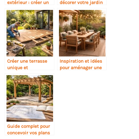
extérieur : créer un
décorer votre jardin
coin repas cosy
pour un anniversaire
inoubliable
Créer une terrasse
Inspiration et idées
unique et
pour aménager une
personnalisée soi-
terrasse accueillante
même : guide
et tendance
pratique
Guide complet pour
concevoir vos plans