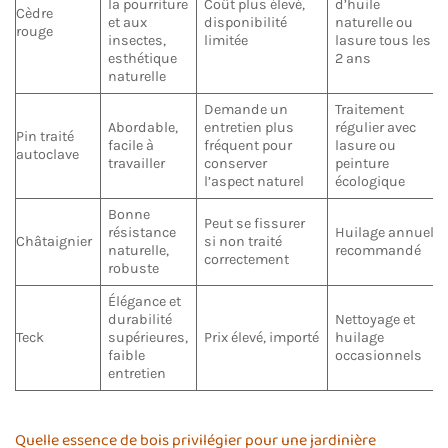
la pourriture
Coût plus élevé,
d’huile
Cèdre
et aux
disponibilité
naturelle ou
rouge
insectes,
limitée
lasure tous les
esthétique
2 ans
naturelle
Demande un
Traitement
Abordable,
entretien plus
régulier avec
Pin traité
facile à
fréquent pour
lasure ou
autoclave
travailler
conserver
peinture
l’aspect naturel
écologique
Bonne
Peut se fissurer
résistance
Huilage annuel
Châtaignier
si non traité
naturelle,
recommandé
correctement
robuste
Élégance et
durabilité
Nettoyage et
Teck
supérieures,
Prix élevé, importé
huilage
faible
occasionnels
entretien
Quelle essence de bois privilégier pour une jardinière