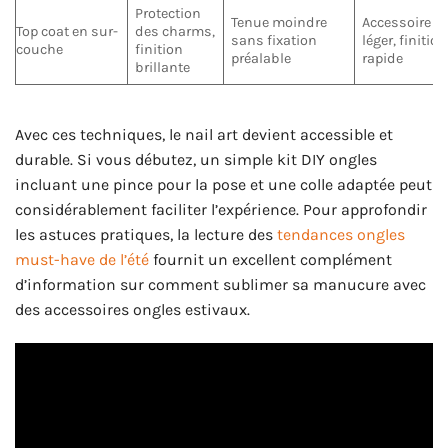
Protection
Tenue moindre
Accessoire
Top coat en sur-
des charms,
sans fixation
léger, finition
couche
finition
préalable
rapide
brillante
Avec ces techniques, le nail art devient accessible et
durable. Si vous débutez, un simple kit DIY ongles
incluant une pince pour la pose et une colle adaptée peut
considérablement faciliter l’expérience. Pour approfondir
les astuces pratiques, la lecture des
tendances ongles
must-have de l’été
fournit un excellent complément
d’information sur comment sublimer sa manucure avec
des accessoires ongles estivaux.