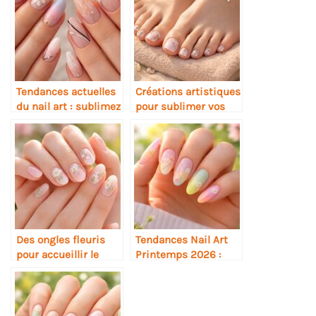
Tendances actuelles
Créations artistiques
du nail art : sublimez
pour sublimer vos
vos ongles avec style
ongles de pieds
Des ongles fleuris
Tendances Nail Art
pour accueillir le
Printemps 2026 :
printemps avec
Inspiration et
élégance
Créations Colorées