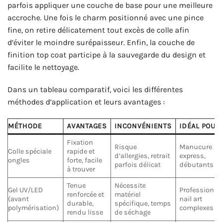
parfois appliquer une couche de base pour une meilleure
accroche. Une fois le charm positionné avec une pince
fine, on retire délicatement tout excès de colle afin
d’éviter le moindre surépaisseur. Enfin, la couche de
finition top coat participe à la sauvegarde du design et
facilite le nettoyage.
Dans un tableau comparatif, voici les différentes
méthodes d’application et leurs avantages :
MÉTHODE
AVANTAGES
INCONVÉNIENTS
IDÉAL POUR
Fixation
Risque
Manucure
Colle spéciale
rapide et
d’allergies, retrait
express,
ongles
forte, facile
parfois délicat
débutants
à trouver
Tenue
Nécessite
Gel UV/LED
Professionne
renforcée et
matériel
(avant
nail art
durable,
spécifique, temps
polymérisation)
complexes
rendu lisse
de séchage