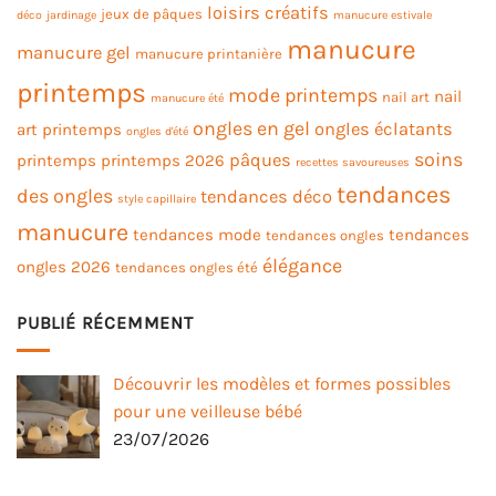
loisirs créatifs
jeux de pâques
déco
jardinage
manucure estivale
manucure
manucure gel
manucure printanière
printemps
mode printemps
nail
nail art
manucure été
ongles en gel
ongles éclatants
art printemps
ongles d'été
soins
pâques
printemps
printemps 2026
recettes savoureuses
tendances
des ongles
tendances déco
style capillaire
manucure
tendances mode
tendances
tendances ongles
élégance
ongles 2026
tendances ongles été
PUBLIÉ RÉCEMMENT
Découvrir les modèles et formes possibles
pour une veilleuse bébé
23/07/2026