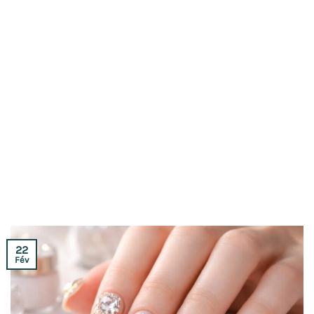
22
Fév