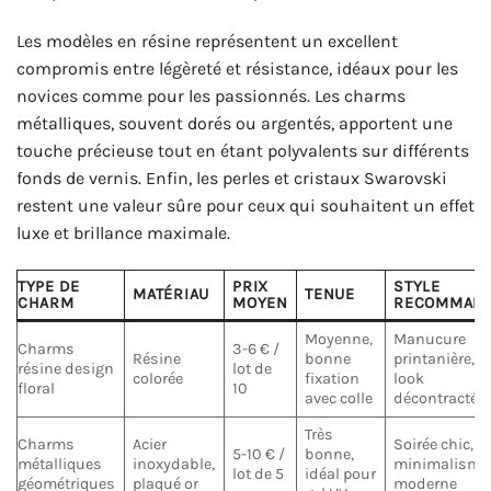
Les modèles en résine représentent un excellent
compromis entre légèreté et résistance, idéaux pour les
novices comme pour les passionnés. Les charms
métalliques, souvent dorés ou argentés, apportent une
touche précieuse tout en étant polyvalents sur différents
fonds de vernis. Enfin, les perles et cristaux Swarovski
restent une valeur sûre pour ceux qui souhaitent un effet
luxe et brillance maximale.
TYPE DE
PRIX
STYLE
MATÉRIAU
TENUE
CHARM
MOYEN
RECOMMAN
Moyenne,
Manucure
Charms
3-6 € /
Résine
bonne
printanière,
résine design
lot de
colorée
fixation
look
floral
10
avec colle
décontracté
Très
Charms
Acier
Soirée chic,
5-10 € /
bonne,
métalliques
inoxydable,
minimalisme
lot de 5
idéal pour
géométriques
plaqué or
moderne