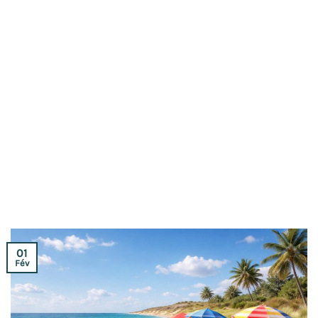
01
Fév