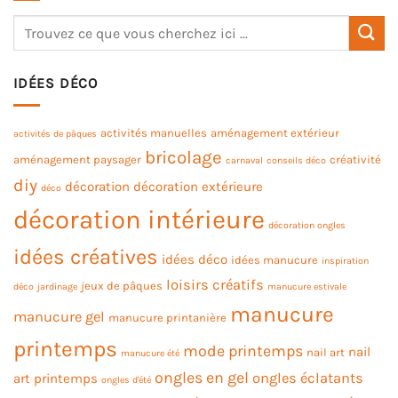
IDÉES DÉCO
activités manuelles
aménagement extérieur
activités de pâques
bricolage
aménagement paysager
créativité
carnaval
conseils déco
diy
décoration
décoration extérieure
déco
décoration intérieure
décoration ongles
idées créatives
idées déco
idées manucure
inspiration
loisirs créatifs
jeux de pâques
déco
jardinage
manucure estivale
manucure
manucure gel
manucure printanière
printemps
mode printemps
nail
nail art
manucure été
ongles en gel
ongles éclatants
art printemps
ongles d'été