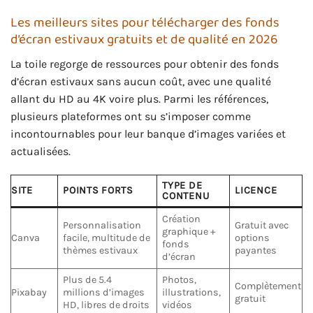
Les meilleurs sites pour télécharger des fonds
d’écran estivaux gratuits et de qualité en 2026
La toile regorge de ressources pour obtenir des fonds
d’écran estivaux sans aucun coût, avec une qualité
allant du HD au 4K voire plus. Parmi les références,
plusieurs plateformes ont su s’imposer comme
incontournables pour leur banque d’images variées et
actualisées.
TYPE DE
SITE
POINTS FORTS
LICENCE
CONTENU
Création
Personnalisation
Gratuit avec
graphique +
Canva
facile, multitude de
options
fonds
thèmes estivaux
payantes
d’écran
Plus de 5.4
Photos,
Complètement
Pixabay
millions d’images
illustrations,
gratuit
HD, libres de droits
vidéos