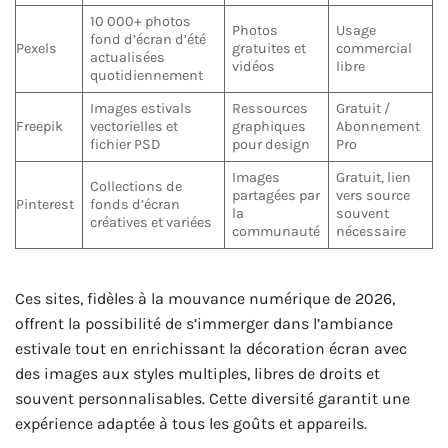
10 000+ photos
Photos
Usage
fond d’écran d’été
Pexels
gratuites et
commercial
actualisées
vidéos
libre
quotidiennement
Images estivals
Ressources
Gratuit /
Freepik
vectorielles et
graphiques
Abonnement
fichier PSD
pour design
Pro
Images
Gratuit, lien
Collections de
partagées par
vers source
Pinterest
fonds d’écran
la
souvent
créatives et variées
communauté
nécessaire
Ces sites, fidèles à la mouvance numérique de 2026,
offrent la possibilité de s’immerger dans l’ambiance
estivale tout en enrichissant la décoration écran avec
des images aux styles multiples, libres de droits et
souvent personnalisables. Cette diversité garantit une
expérience adaptée à tous les goûts et appareils.