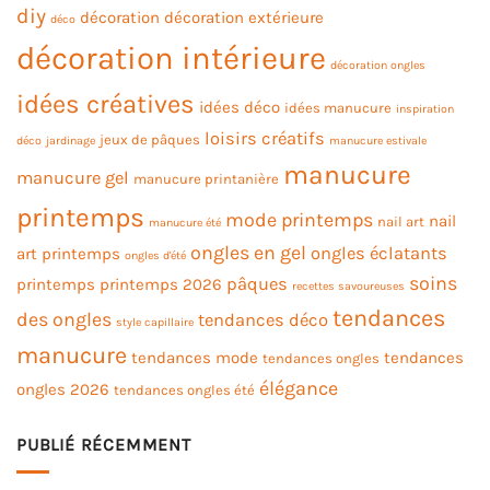
diy
décoration
décoration extérieure
déco
décoration intérieure
décoration ongles
idées créatives
idées déco
idées manucure
inspiration
loisirs créatifs
jeux de pâques
déco
jardinage
manucure estivale
manucure
manucure gel
manucure printanière
printemps
mode printemps
nail
nail art
manucure été
ongles en gel
ongles éclatants
art printemps
ongles d'été
soins
pâques
printemps
printemps 2026
recettes savoureuses
tendances
des ongles
tendances déco
style capillaire
manucure
tendances mode
tendances
tendances ongles
élégance
ongles 2026
tendances ongles été
PUBLIÉ RÉCEMMENT