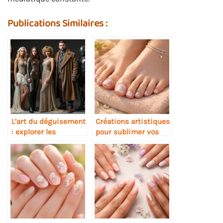
Publications Similaires :
L’art du déguisement
Créations artistiques
: explorer les
pour sublimer vos
costumes de
ongles de pieds
personnage