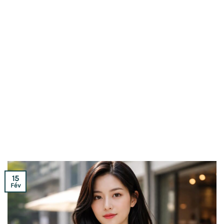
15
Fév