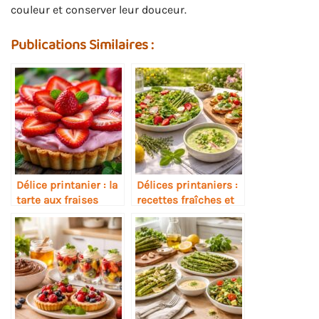
couleur et conserver leur douceur.
Publications Similaires :
Délice printanier : la
Délices printaniers :
tarte aux fraises
recettes fraîches et
revisitée
savoureuses pour la
saison