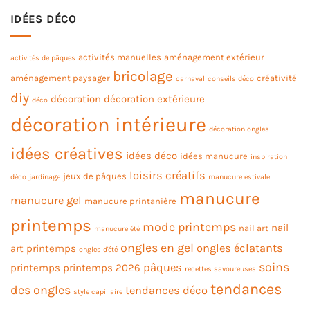
IDÉES DÉCO
activités manuelles
aménagement extérieur
activités de pâques
bricolage
aménagement paysager
créativité
carnaval
conseils déco
diy
décoration
décoration extérieure
déco
décoration intérieure
décoration ongles
idées créatives
idées déco
idées manucure
inspiration
loisirs créatifs
jeux de pâques
déco
jardinage
manucure estivale
manucure
manucure gel
manucure printanière
printemps
mode printemps
nail
nail art
manucure été
ongles en gel
ongles éclatants
art printemps
ongles d'été
soins
pâques
printemps
printemps 2026
recettes savoureuses
tendances
des ongles
tendances déco
style capillaire