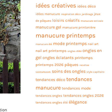
idées créatives
idées déco
idées manucure
jeux
inspiration déco
jardinage
loisirs créatifs
de pâques
manucure estivale
manucure gel
manucure printanière
manucure printemps
mode printemps
nail art
manucure été
ongles en
nail art printemps
ongles d'été
gel
ongles éclatants
printemps
pâques
printemps 2026
recettes
soins des ongles
savoureuses
style capillaire
tendances
tendances déco
manucure
tendances mode
tendances ongles 2026
tendances ongles
élégance
tendances ongles été
ation