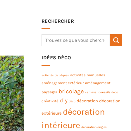
RECHERCHER
IDÉES DÉCO
activités manuelles
activités de pâques
aménagement extérieur
aménagement
bricolage
paysager
carnaval
conseils déco
diy
décoration
décoration
créativité
déco
décoration
extérieure
intérieure
décoration ongles