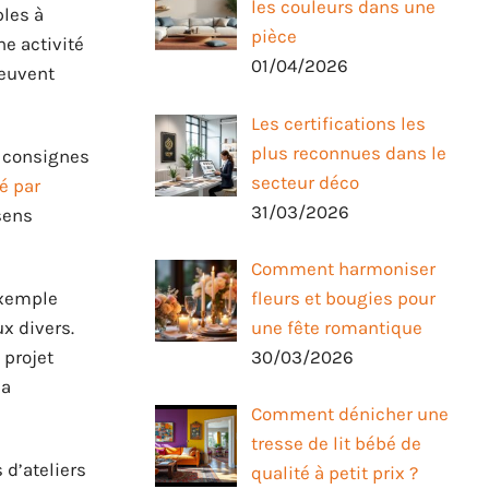
les couleurs dans une
ples à
pièce
ne activité
01/04/2026
peuvent
Les certifications les
plus reconnues dans le
s consignes
secteur déco
é par
31/03/2026
sens
Comment harmoniser
exemple
fleurs et bougies pour
x divers.
une fête romantique
 projet
30/03/2026
la
Comment dénicher une
tresse de lit bébé de
 d’ateliers
qualité à petit prix ?