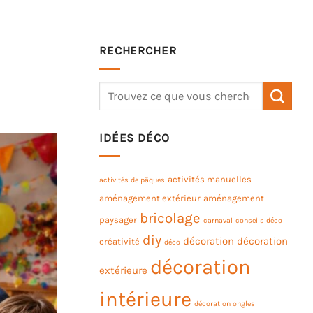
RECHERCHER
IDÉES DÉCO
activités manuelles
activités de pâques
aménagement extérieur
aménagement
bricolage
paysager
carnaval
conseils déco
diy
décoration
décoration
créativité
déco
décoration
extérieure
intérieure
décoration ongles