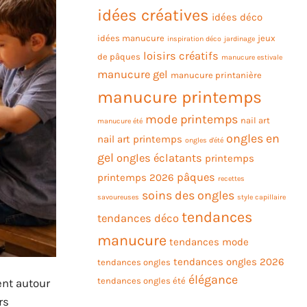
idées créatives
idées déco
idées manucure
jeux
inspiration déco
jardinage
loisirs créatifs
de pâques
manucure estivale
manucure gel
manucure printanière
manucure printemps
mode printemps
nail art
manucure été
ongles en
nail art printemps
ongles d'été
gel
ongles éclatants
printemps
pâques
printemps 2026
recettes
soins des ongles
savoureuses
style capillaire
tendances
tendances déco
manucure
tendances mode
tendances ongles 2026
tendances ongles
élégance
tendances ongles été
ent autour
rs