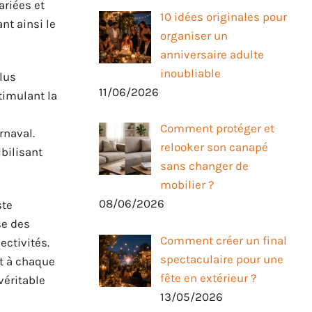
ariées et
10 idées originales pour
nt ainsi le
organiser un
anniversaire adulte
inoubliable
plus
11/06/2026
timulant la
Comment protéger et
rnaval.
relooker son canapé
bilisant
sans changer de
mobilier ?
08/06/2026
ste
se des
Comment créer un final
ectivités.
spectaculaire pour une
nt à chaque
fête en extérieur ?
véritable
13/05/2026