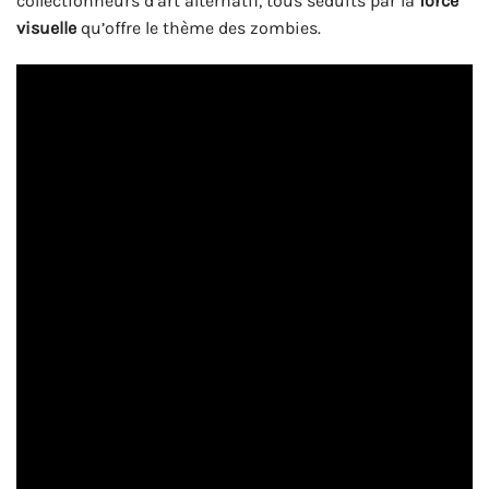
collectionneurs d’art alternatif, tous séduits par la
force
visuelle
qu’offre le thème des zombies.