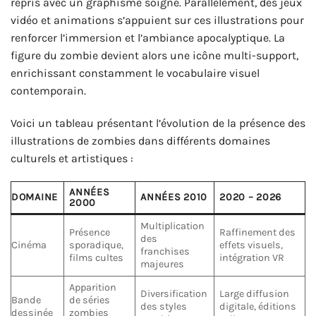
repris avec un graphisme soigné. Parallèlement, des jeux
vidéo et animations s’appuient sur ces illustrations pour
renforcer l’immersion et l’ambiance apocalyptique. La
figure du zombie devient alors une icône multi-support,
enrichissant constamment le vocabulaire visuel
contemporain.
Voici un tableau présentant l’évolution de la présence des
illustrations de zombies dans différents domaines
culturels et artistiques :
ANNÉES
DOMAINE
ANNÉES 2010
2020 – 2026
2000
Multiplication
Présence
Raffinement des
des
Cinéma
sporadique,
effets visuels,
franchises
films cultes
intégration VR
majeures
Apparition
Diversification
Large diffusion
Bande
de séries
des styles
digitale, éditions
dessinée
zombies