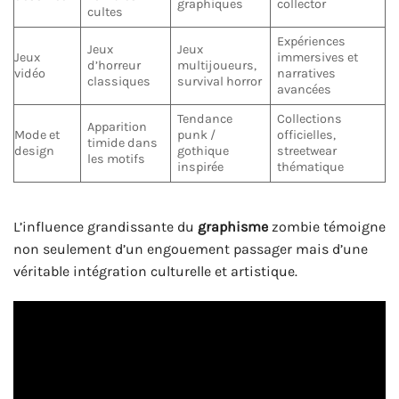
graphiques
collector
cultes
Expériences
Jeux
Jeux
Jeux
immersives et
d’horreur
multijoueurs,
vidéo
narratives
classiques
survival horror
avancées
Tendance
Collections
Apparition
Mode et
punk /
officielles,
timide dans
design
gothique
streetwear
les motifs
inspirée
thématique
L’influence grandissante du
graphisme
zombie témoigne
non seulement d’un engouement passager mais d’une
véritable intégration culturelle et artistique.