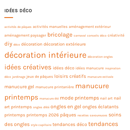
IDÉES DÉCO
activités manuelles
aménagement extérieur
activités de pâques
bricolage
aménagement paysager
créativité
carnaval
conseils déco
diy
décoration
décoration extérieure
déco
décoration intérieure
décoration ongles
idées créatives
idées déco
idées manucure
inspiration
loisirs créatifs
jeux de pâques
déco
jardinage
manucure estivale
manucure
manucure gel
manucure printanière
printemps
mode printemps
nail
nail art
manucure été
ongles en gel
ongles éclatants
art printemps
ongles d'été
soins
pâques
printemps
printemps 2026
recettes savoureuses
tendances
des ongles
tendances déco
style capillaire