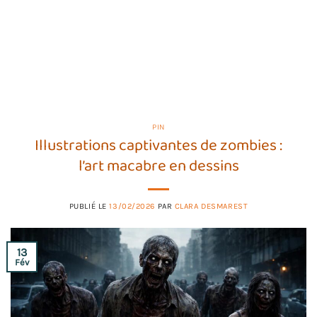
PIN
Illustrations captivantes de zombies :
l’art macabre en dessins
PUBLIÉ LE
13/02/2026
PAR
CLARA DESMAREST
13
Fév