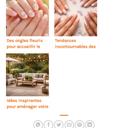
Des ongles fleuris
Tendances
pour accueillir le
incontournables des
printemps avec
ongles au printemps
élégance
2026
Idées inspirantes
pour aménager votre
terrasse extérieure
avec style et confort