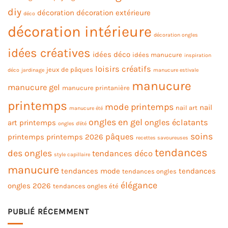
diy
décoration
décoration extérieure
déco
décoration intérieure
décoration ongles
idées créatives
idées déco
idées manucure
inspiration
loisirs créatifs
jeux de pâques
déco
jardinage
manucure estivale
manucure
manucure gel
manucure printanière
printemps
mode printemps
nail
nail art
manucure été
ongles en gel
ongles éclatants
art printemps
ongles d'été
soins
pâques
printemps
printemps 2026
recettes savoureuses
tendances
des ongles
tendances déco
style capillaire
manucure
tendances mode
tendances
tendances ongles
élégance
ongles 2026
tendances ongles été
PUBLIÉ RÉCEMMENT