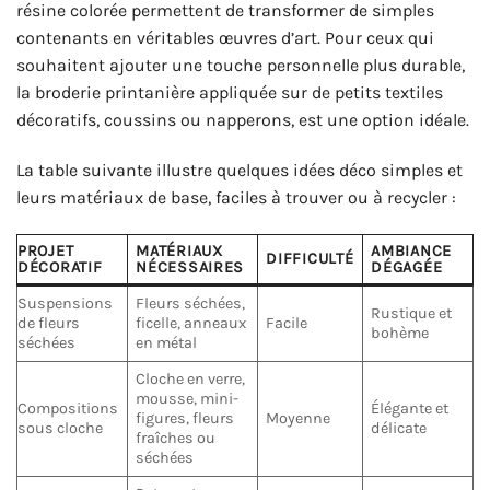
résine colorée permettent de transformer de simples
contenants en véritables œuvres d’art. Pour ceux qui
souhaitent ajouter une touche personnelle plus durable,
la broderie printanière appliquée sur de petits textiles
décoratifs, coussins ou napperons, est une option idéale.
La table suivante illustre quelques idées déco simples et
leurs matériaux de base, faciles à trouver ou à recycler :
PROJET
MATÉRIAUX
AMBIANCE
DIFFICULTÉ
DÉCORATIF
NÉCESSAIRES
DÉGAGÉE
Suspensions
Fleurs séchées,
Rustique et
de fleurs
ficelle, anneaux
Facile
bohème
séchées
en métal
Cloche en verre,
mousse, mini-
Compositions
Élégante et
figures, fleurs
Moyenne
sous cloche
délicate
fraîches ou
séchées