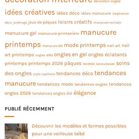
décoration ongles
idées créatives
idées déco
idées manucure
inspiration
loisirs créatifs
jeux de pâques
déco
jardinage
manucure estivale
manucure
manucure gel
manucure printanière
printemps
mode printemps
nail
nail art
manucure été
ongles en gel
ongles éclatants
art printemps
ongles d'été
soins
pâques
printemps
printemps 2026
recettes savoureuses
tendances
des ongles
tendances déco
style capillaire
manucure
tendances mode
tendances
tendances ongles
élégance
ongles 2026
tendances ongles été
PUBLIÉ RÉCEMMENT
Découvrir les modèles et formes possibles
pour une veilleuse bébé