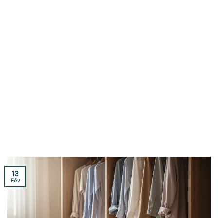
13
Fév