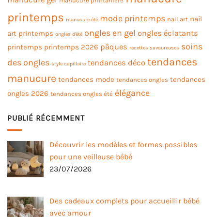
manucure printanière
printemps
mode printemps
nail
nail art
manucure été
ongles en gel
ongles éclatants
art printemps
ongles d'été
soins
pâques
printemps
printemps 2026
recettes savoureuses
tendances
des ongles
tendances déco
style capillaire
manucure
tendances mode
tendances
tendances ongles
élégance
ongles 2026
tendances ongles été
PUBLIÉ RÉCEMMENT
Découvrir les modèles et formes possibles
pour une veilleuse bébé
23/07/2026
Des cadeaux complets pour accueillir bébé
avec amour