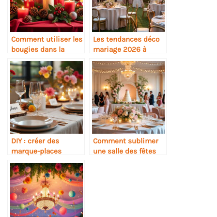
Comment utiliser les
Les tendances déco
bougies dans la
mariage 2026 à
décoration festive
suivre
DIY : créer des
Comment sublimer
marque-places
une salle des fêtes
originaux pour vos
basique
invités