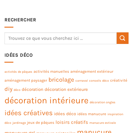
RECHERCHER
IDÉES DÉCO
activités manuelles
aménagement extérieur
activités de pâques
bricolage
aménagement paysager
créativité
carnaval
conseils déco
diy
décoration
décoration extérieure
déco
décoration intérieure
décoration ongles
idées créatives
idées déco
idées manucure
inspiration
loisirs créatifs
jeux de pâques
déco
jardinage
manucure estivale
manucure
manucure gel