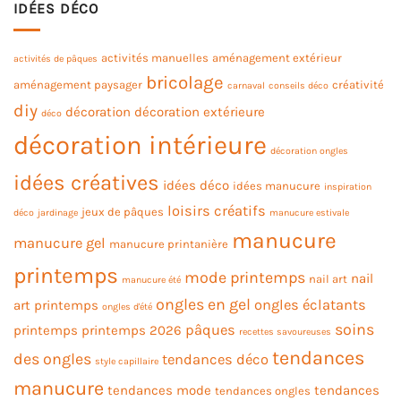
IDÉES DÉCO
activités manuelles
aménagement extérieur
activités de pâques
bricolage
aménagement paysager
créativité
carnaval
conseils déco
diy
décoration
décoration extérieure
déco
décoration intérieure
décoration ongles
idées créatives
idées déco
idées manucure
inspiration
loisirs créatifs
jeux de pâques
déco
jardinage
manucure estivale
manucure
manucure gel
manucure printanière
printemps
mode printemps
nail
nail art
manucure été
ongles en gel
ongles éclatants
art printemps
ongles d'été
soins
pâques
printemps
printemps 2026
recettes savoureuses
tendances
des ongles
tendances déco
style capillaire
manucure
tendances mode
tendances
tendances ongles