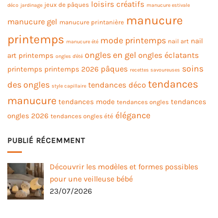
loisirs créatifs
jeux de pâques
déco
jardinage
manucure estivale
manucure
manucure gel
manucure printanière
printemps
mode printemps
nail
nail art
manucure été
ongles en gel
ongles éclatants
art printemps
ongles d'été
soins
pâques
printemps
printemps 2026
recettes savoureuses
tendances
des ongles
tendances déco
style capillaire
manucure
tendances mode
tendances
tendances ongles
élégance
ongles 2026
tendances ongles été
PUBLIÉ RÉCEMMENT
Découvrir les modèles et formes possibles
pour une veilleuse bébé
23/07/2026