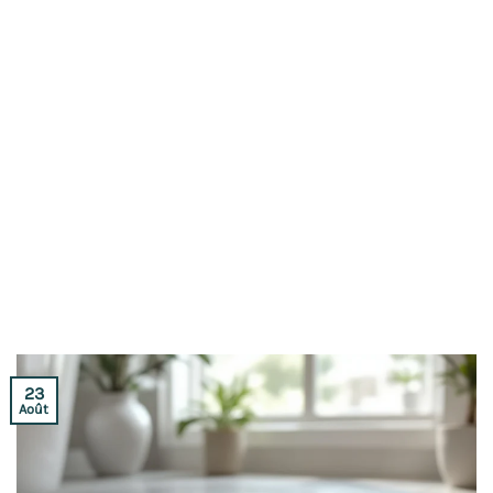
23
Août