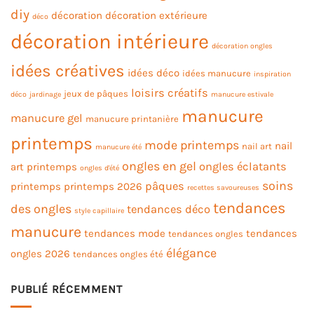
diy
décoration
décoration extérieure
déco
décoration intérieure
décoration ongles
idées créatives
idées déco
idées manucure
inspiration
loisirs créatifs
jeux de pâques
déco
jardinage
manucure estivale
manucure
manucure gel
manucure printanière
printemps
mode printemps
nail
nail art
manucure été
ongles en gel
ongles éclatants
art printemps
ongles d'été
soins
pâques
printemps
printemps 2026
recettes savoureuses
tendances
des ongles
tendances déco
style capillaire
manucure
tendances mode
tendances
tendances ongles
élégance
ongles 2026
tendances ongles été
PUBLIÉ RÉCEMMENT