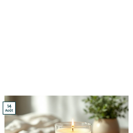
14
Août