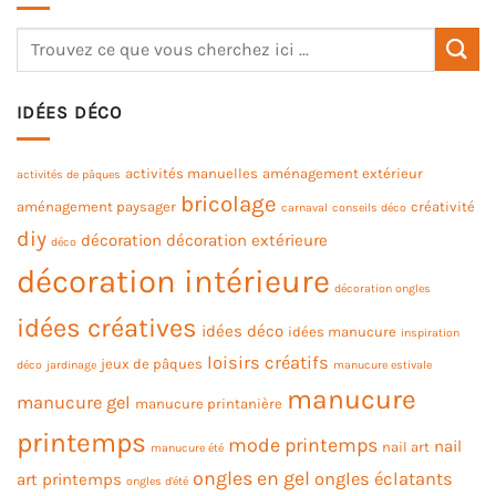
IDÉES DÉCO
activités manuelles
aménagement extérieur
activités de pâques
bricolage
aménagement paysager
créativité
carnaval
conseils déco
diy
décoration
décoration extérieure
déco
décoration intérieure
décoration ongles
idées créatives
idées déco
idées manucure
inspiration
loisirs créatifs
jeux de pâques
déco
jardinage
manucure estivale
manucure
manucure gel
manucure printanière
printemps
mode printemps
nail
nail art
manucure été
ongles en gel
ongles éclatants
art printemps
ongles d'été