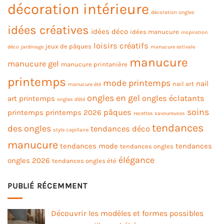
décoration intérieure
décoration ongles
idées créatives
idées déco
idées manucure
inspiration
loisirs créatifs
jeux de pâques
déco
jardinage
manucure estivale
manucure
manucure gel
manucure printanière
printemps
mode printemps
nail
nail art
manucure été
ongles en gel
ongles éclatants
art printemps
ongles d'été
soins
pâques
printemps
printemps 2026
recettes savoureuses
tendances
des ongles
tendances déco
style capillaire
manucure
tendances mode
tendances
tendances ongles
élégance
ongles 2026
tendances ongles été
PUBLIÉ RÉCEMMENT
Découvrir les modèles et formes possibles