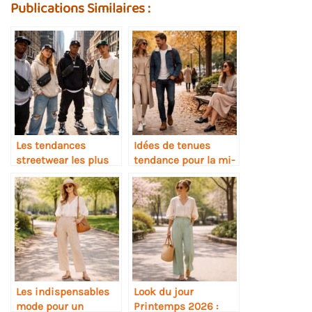
Publications Similaires :
Les tendances
Idées de tenues
streetwear les plus
tendance pour la mi-
incontournables de
saison : alliez style et
New York
confort
Les indispensables
Look du jour
mode pour un
Printemps 2026 :