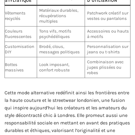
STYLISTIQUE
D’UTILISATION
Matériaux durables,
Vêtements
Patchwork créatif sur
récupérations
recyclés
vestes ou pantalons
multiples
Couleurs
Tons vifs, motifs
Accessoires ou hauts
fluorescentes
psychédéliques
à motifs
Customisation
Brodé, clous,
Personnalisation sur
DIY
messages politiques
jeans ou t-shirts
Combinaison avec
Bottes
Look imposant,
jupes plissées ou
massives
confort robuste
robes
Cette mode alternative redéfinit ainsi les frontières entre
la haute couture et le streetwear londonien, une fusion
qui inspire aujourd’hui les créateurs et les amateurs du
style décontracté chic à Londres. Elle promeut aussi une
responsabilité sociale en mettant en avant des pratiques
durables et éthiques, valorisant l’originalité et une