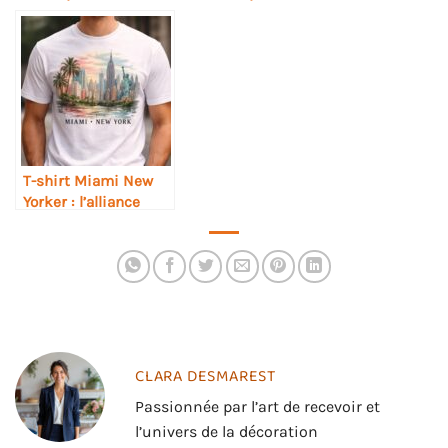
printemps-été stylé
Tendances fraîches
et frais
et styles
incontournables
T-shirt Miami New
Yorker : l’alliance
urbaine entre deux
icônes américaines
CLARA DESMAREST
Passionnée par l’art de recevoir et
l’univers de la décoration