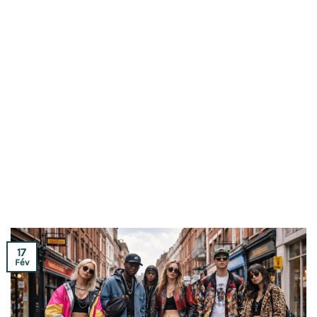
17
Fév