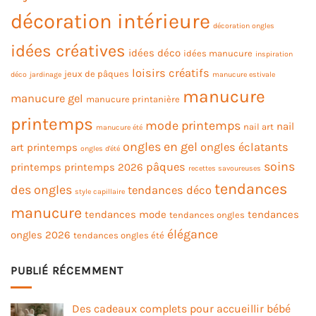
décoration intérieure
décoration ongles
idées créatives
idées déco
idées manucure
inspiration
loisirs créatifs
jeux de pâques
déco
jardinage
manucure estivale
manucure
manucure gel
manucure printanière
printemps
mode printemps
nail
nail art
manucure été
ongles en gel
ongles éclatants
art printemps
ongles d'été
soins
pâques
printemps
printemps 2026
recettes savoureuses
tendances
des ongles
tendances déco
style capillaire
manucure
tendances mode
tendances
tendances ongles
élégance
ongles 2026
tendances ongles été
PUBLIÉ RÉCEMMENT
Des cadeaux complets pour accueillir bébé