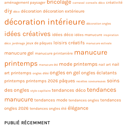
bricolage
aménagement paysager
créativité
carnaval
conseils déco
diy
décoration
décoration extérieure
déco
décoration intérieure
décoration ongles
idées créatives
idées déco
idées manucure
inspiration
loisirs créatifs
jeux de pâques
déco
jardinage
manucure estivale
manucure
manucure gel
manucure printanière
printemps
mode printemps
nail
nail art
manucure été
ongles en gel
ongles éclatants
art printemps
ongles d'été
soins
pâques
printemps
printemps 2026
recettes savoureuses
tendances
des ongles
tendances déco
style capillaire
manucure
tendances mode
tendances
tendances ongles
élégance
ongles 2026
tendances ongles été
PUBLIÉ RÉCEMMENT