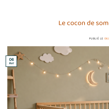
Le cocon de somm
PUBLIÉ LE
06
06
Avr