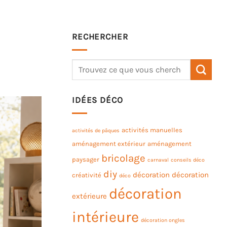
RECHERCHER
IDÉES DÉCO
activités manuelles
activités de pâques
aménagement extérieur
aménagement
bricolage
paysager
carnaval
conseils déco
diy
décoration
décoration
créativité
déco
décoration
extérieure
intérieure
décoration ongles