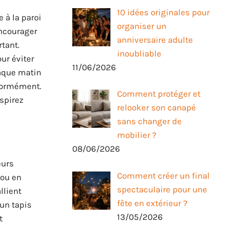
10 idées originales pour
 à la paroi
organiser un
encourager
anniversaire adulte
rtant.
inoubliable
our éviter
11/06/2026
haque matin
iformément.
Comment protéger et
aspirez
relooker son canapé
sans changer de
mobilier ?
08/06/2026
eurs
Comment créer un final
 ou en
spectaculaire pour une
llient
fête en extérieur ?
un tapis
13/05/2026
t