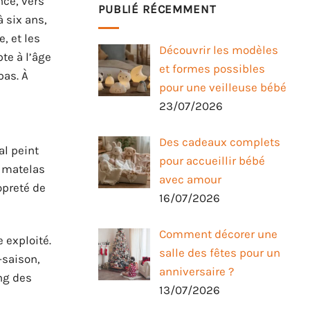
nce, vers
PUBLIÉ RÉCEMMENT
 six ans,
, et les
Découvrir les modèles
te à l’âge
et formes possibles
pas. À
pour une veilleuse bébé
23/07/2026
Des cadeaux complets
al peint
pour accueillir bébé
n matelas
avec amour
opreté de
16/07/2026
Comment décorer une
 exploité.
salle des fêtes pour un
-saison,
anniversaire ?
ng des
13/07/2026