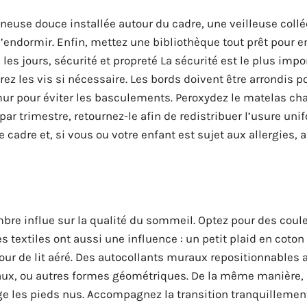
neuse douce installée autour du cadre, une veilleuse collée
’endormir. Enfin, mettez une bibliothèque tout prêt pour 
 les jours, sécurité et propreté La sécurité est le plus impo
rrez les vis si nécessaire. Les bords doivent être arrondis p
u mur pour éviter les basculements. Peroxydez le matelas c
 par trimestre, retournez-le afin de redistribuer l’usure un
 cadre et, si vous ou votre enfant est sujet aux allergies, 
bre influe sur la qualité du sommeil. Optez pour des coul
es textiles ont aussi une influence : un petit plaid en coton
our de lit aéré. Des autocollants muraux repositionnables a
maux, ou autres formes géométriques. De la même manière, 
ège les pieds nus. Accompagnez la transition tranquillemen