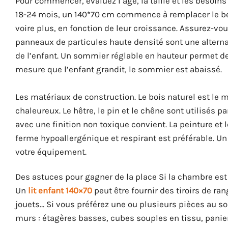
Pour commencer, évaluez l’âge, la taille et les besoin
18-24 mois, un 140*70 cm commence à remplacer le ber
voire plus, en fonction de leur croissance. Assurez-vous 
panneaux de particules haute densité sont une alterna
de l’enfant. Un sommier réglable en hauteur permet d
mesure que l’enfant grandit, le sommier est abaissé.
Les matériaux de construction. Le bois naturel est le m
chaleureux. Le hêtre, le pin et le chêne sont utilisés 
avec une finition non toxique convient. La peinture et
ferme hypoallergénique et respirant est préférable. Un 
votre équipement.
Des astuces pour gagner de la place Si la chambre est 
Un
lit enfant 140×70
peut être fournir des tiroirs de r
jouets… Si vous préférez une ou plusieurs pièces au s
murs : étagères basses, cubes souples en tissu, paniers