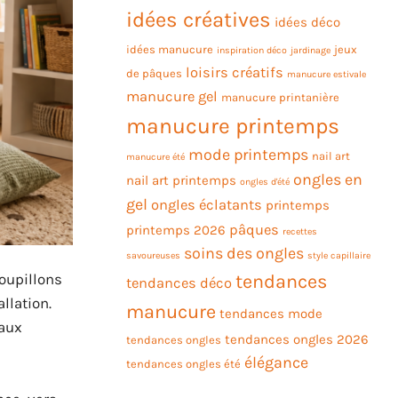
idées créatives
idées déco
idées manucure
jeux
inspiration déco
jardinage
loisirs créatifs
de pâques
manucure estivale
manucure gel
manucure printanière
manucure printemps
mode printemps
nail art
manucure été
ongles en
nail art printemps
ongles d'été
gel
ongles éclatants
printemps
pâques
printemps 2026
recettes
soins des ongles
savoureuses
style capillaire
roupillons
tendances
tendances déco
llation.
manucure
tendances mode
 aux
tendances ongles 2026
tendances ongles
élégance
tendances ongles été