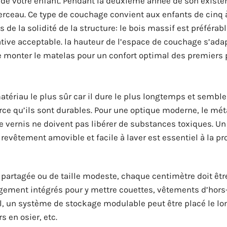
s de votre enfant. Pendant la deuxième année de son existe
ceau. Ce type de couchage convient aux enfants de cinq à
de la solidité de la structure: le bois massif est préférable
tive acceptable. la hauteur de l’espace de couchage s’adap
e monter le matelas pour un confort optimal des premiers 
atériau le plus sûr car il dure le plus longtemps et semble
parce qu’ils sont durables. Pour une optique moderne, le mét
 le vernis ne doivent pas libérer de substances toxiques. U
revêtement amovible et facile à laver est essentiel à la pr
partagée ou de taille modeste, chaque centimètre doit être
angement intégrés pour y mettre couettes, vêtements d’hors
ol, un système de stockage modulable peut être placé le lo
 en osier, etc.