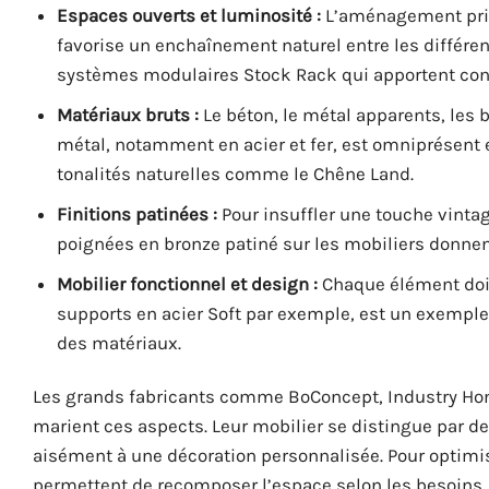
Espaces ouverts et luminosité :
L’aménagement priv
favorise un enchaînement naturel entre les différe
systèmes modulaires Stock Rack qui apportent conti
Matériaux bruts :
Le béton, le métal apparents, les b
métal, notamment en acier et fer, est omniprésent e
tonalités naturelles comme le Chêne Land.
Finitions patinées :
Pour insuffler une touche vintage
poignées en bronze patiné sur les mobiliers donnent
Mobilier fonctionnel et design :
Chaque élément doit 
supports en acier Soft par exemple, est un exemple
des matériaux.
Les grands fabricants comme BoConcept, Industry Home
marient ces aspects. Leur mobilier se distingue par des
aisément à une décoration personnalisée. Pour optimis
permettent de recomposer l’espace selon les besoins, r