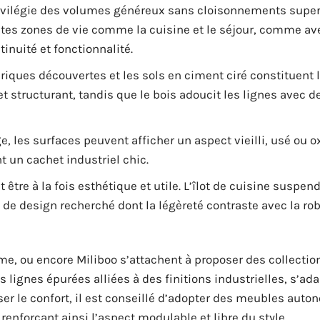
ilégie des volumes généreux sans cloisonnements superf
ntes zones de vie comme la cuisine et le séjour, comme av
nuité et fonctionnalité.
riques découvertes et les sols en ciment ciré constituent l
t structurant, tandis que le bois adoucit les lignes avec d
, les surfaces peuvent afficher un aspect vieilli, usé ou o
 un cachet industriel chic.
être à la fois esthétique et utile. L’îlot de cuisine suspen
 de design recherché dont la légèreté contraste avec la ro
, ou encore Miliboo s’attachent à proposer des collectio
 lignes épurées alliées à des finitions industrielles, s’ad
er le confort, il est conseillé d’adopter des meubles auto
enforçant ainsi l’aspect modulable et libre du style.