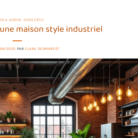
ON & JARDIN : IDÉES DÉCO
 une maison style industriel
/09/2025
PAR
CLARA DESMAREST