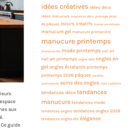
idées créatives
idées déco
idées manucure
jeux
inspiration déco
jardinage
loisirs créatifs
de pâques
manucure estivale
manucure gel
manucure printanière
manucure printemps
mode printemps
nail art
manucure été
ongles en
nail art printemps
ongles d'été
gel
ongles éclatants
printemps
pâques
printemps 2026
recettes
soins des ongles
savoureuses
style capillaire
tendances
tendances déco
rieurs
manucure
 espace
tendances mode
ines aux
tendances ongles 2026
tendances ongles
é.
élégance
tendances ongles été
. Ce guide