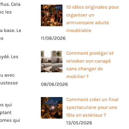
lus. Cela
10 idées originales pour
ec les
organiser un
anniversaire adulte
inoubliable
a base. Le
11/06/2026
es
Comment protéger et
xydé. Les
relooker son canapé
sans changer de
du avec
mobilier ?
bustesse
08/06/2026
Comment créer un final
ns qui
spectaculaire pour une
aptant
fête en extérieur ?
nomes qui
13/05/2026