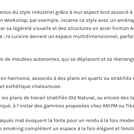
sence du style industriel grâce à leur aspect brut associé à
pen Workshop, par exemple, incarne ce style avec un amé
 sa légèreté visuelle et des structures en acier finition Ac
que ; la cuisine devient un espace multidimensionnel, parf
zle de meubles autonomes, qui se déplacent et se réarrang
 en harmonie, associés à des plans en quartz ou stratifiés 
 et esthétique chaleureuse.
les plans de travail stratifiés Old Natural, ou encore des 
 marqué, à l’instar des gammes proposées chez AM.PM ou Ti
n laqués mat évoquent la fonte pour un rendu à la fois mode
re smoking complètent un espace à la fois élégant et fonct