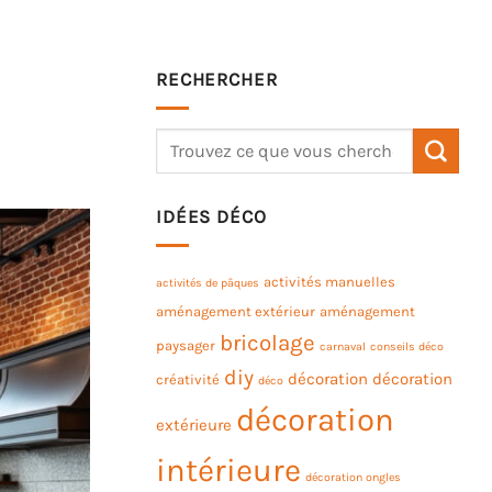
RECHERCHER
IDÉES DÉCO
activités manuelles
activités de pâques
aménagement extérieur
aménagement
bricolage
paysager
carnaval
conseils déco
diy
décoration
décoration
créativité
déco
décoration
extérieure
intérieure
décoration ongles