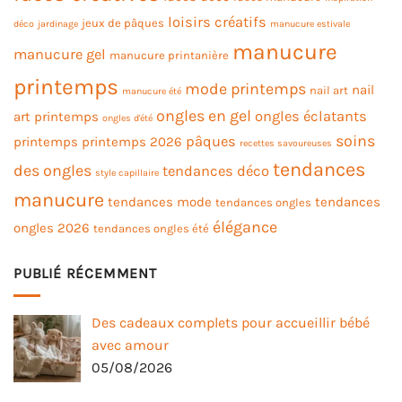
loisirs créatifs
jeux de pâques
déco
jardinage
manucure estivale
manucure
manucure gel
manucure printanière
printemps
mode printemps
nail
nail art
manucure été
ongles en gel
ongles éclatants
art printemps
ongles d'été
soins
pâques
printemps
printemps 2026
recettes savoureuses
tendances
des ongles
tendances déco
style capillaire
manucure
tendances mode
tendances
tendances ongles
élégance
ongles 2026
tendances ongles été
PUBLIÉ RÉCEMMENT
Des cadeaux complets pour accueillir bébé
avec amour
05/08/2026