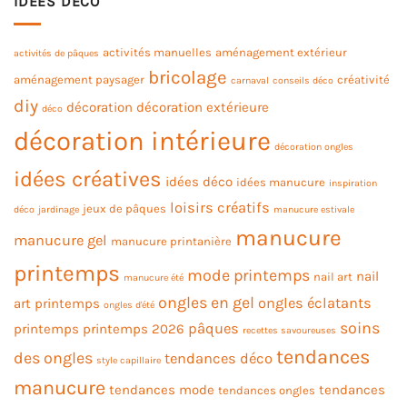
IDÉES DÉCO
activités manuelles
aménagement extérieur
activités de pâques
bricolage
aménagement paysager
créativité
carnaval
conseils déco
diy
décoration
décoration extérieure
déco
décoration intérieure
décoration ongles
idées créatives
idées déco
idées manucure
inspiration
loisirs créatifs
jeux de pâques
déco
jardinage
manucure estivale
manucure
manucure gel
manucure printanière
printemps
mode printemps
nail
nail art
manucure été
ongles en gel
ongles éclatants
art printemps
ongles d'été
soins
pâques
printemps
printemps 2026
recettes savoureuses
tendances
des ongles
tendances déco
style capillaire
manucure
tendances mode
tendances
tendances ongles