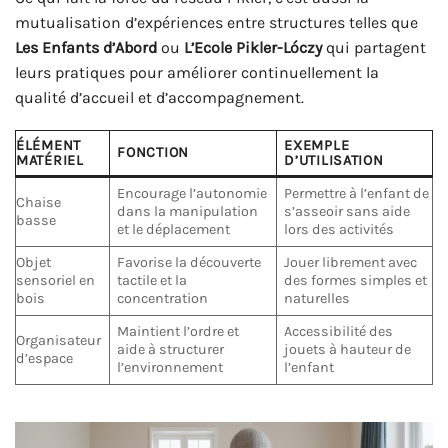
mutualisation d’expériences entre structures telles que
Les Enfants d’Abord
ou
L’Ecole Pikler-Lóczy
qui partagent
leurs pratiques pour améliorer continuellement la
qualité d’accueil et d’accompagnement.
ÉLÉMENT
EXEMPLE
FONCTION
MATÉRIEL
D’UTILISATION
Encourage l’autonomie
Permettre à l’enfant de
Chaise
dans la manipulation
s’asseoir sans aide
basse
et le déplacement
lors des activités
Objet
Favorise la découverte
Jouer librement avec
sensoriel en
tactile et la
des formes simples et
bois
concentration
naturelles
Maintient l’ordre et
Accessibilité des
Organisateur
aide à structurer
jouets à hauteur de
d’espace
l’environnement
l’enfant