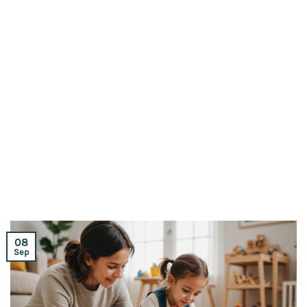
08
Sep