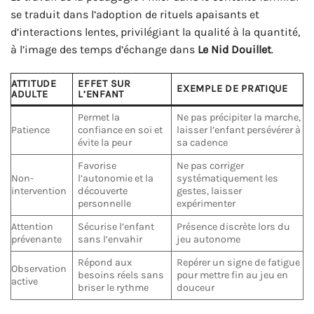
se traduit dans l’adoption de rituels apaisants et
d’interactions lentes, privilégiant la qualité à la quantité,
à l’image des temps d’échange dans
Le Nid Douillet
.
ATTITUDE
EFFET SUR
EXEMPLE DE PRATIQUE
ADULTE
L’ENFANT
Permet la
Ne pas précipiter la marche,
Patience
confiance en soi et
laisser l’enfant persévérer à
évite la peur
sa cadence
Favorise
Ne pas corriger
Non-
l’autonomie et la
systématiquement les
intervention
découverte
gestes, laisser
personnelle
expérimenter
Attention
Sécurise l’enfant
Présence discrète lors du
prévenante
sans l’envahir
jeu autonome
Répond aux
Repérer un signe de fatigue
Observation
besoins réels sans
pour mettre fin au jeu en
active
briser le rythme
douceur