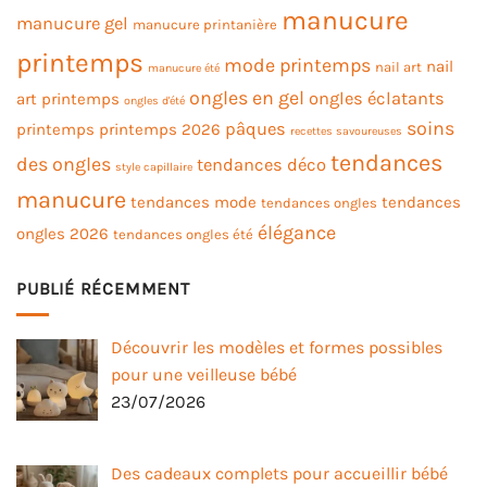
manucure
manucure gel
manucure printanière
printemps
mode printemps
nail
nail art
manucure été
ongles en gel
ongles éclatants
art printemps
ongles d'été
soins
pâques
printemps
printemps 2026
recettes savoureuses
tendances
des ongles
tendances déco
style capillaire
manucure
tendances mode
tendances
tendances ongles
élégance
ongles 2026
tendances ongles été
PUBLIÉ RÉCEMMENT
Découvrir les modèles et formes possibles
pour une veilleuse bébé
23/07/2026
Des cadeaux complets pour accueillir bébé