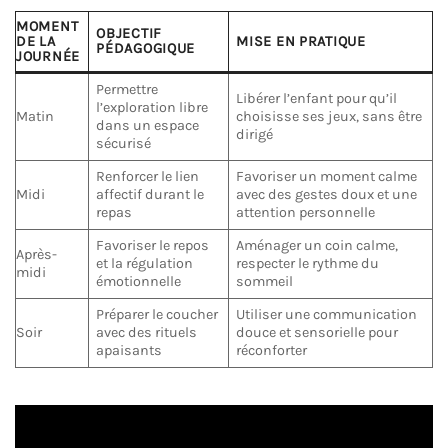
MOMENT
OBJECTIF
DE LA
MISE EN PRATIQUE
PÉDAGOGIQUE
JOURNÉE
Permettre
Libérer l’enfant pour qu’il
l’exploration libre
Matin
choisisse ses jeux, sans être
dans un espace
dirigé
sécurisé
Renforcer le lien
Favoriser un moment calme
Midi
affectif durant le
avec des gestes doux et une
repas
attention personnelle
Favoriser le repos
Aménager un coin calme,
Après-
et la régulation
respecter le rythme du
midi
émotionnelle
sommeil
Préparer le coucher
Utiliser une communication
Soir
avec des rituels
douce et sensorielle pour
apaisants
réconforter