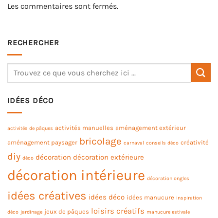
Les commentaires sont fermés.
RECHERCHER
IDÉES DÉCO
activités manuelles
aménagement extérieur
activités de pâques
bricolage
aménagement paysager
créativité
carnaval
conseils déco
diy
décoration
décoration extérieure
déco
décoration intérieure
décoration ongles
idées créatives
idées déco
idées manucure
inspiration
loisirs créatifs
jeux de pâques
déco
jardinage
manucure estivale