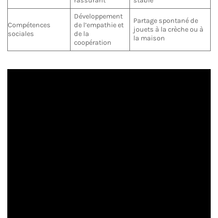
rassurant
stable
Développement
Partage spontané de
Compétences
de l’empathie et
jouets à la crèche ou à
sociales
de la
la maison
coopération