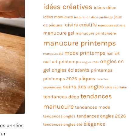
idées créatives
idées déco
idées manucure
jeux
inspiration déco
jardinage
loisirs créatifs
de pâques
manucure estivale
manucure gel
manucure printanière
manucure printemps
mode printemps
nail art
manucure été
ongles en
nail art printemps
ongles d'été
gel
ongles éclatants
printemps
pâques
printemps 2026
recettes
soins des ongles
savoureuses
style capillaire
tendances
tendances déco
manucure
tendances mode
tendances ongles 2026
tendances ongles
élégance
tendances ongles été
ues années
eur