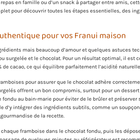
epas en famille ou d’un snack à partager entre amis, cett
plet pour découvrir toutes les étapes essentielles, des in
 authentique pour vos Franui maison
ngrédients mais beaucoup d’amour et quelques astuces te
surgelée et le chocolat. Pour un résultat optimal, il est c
 de cacao, ce qui équilibre parfaitement l’acidité naturelle 
 framboises pour assurer que le chocolat adhère correcteme
surgelés offrent un bon compromis, surtout pour un dessert
e fondu au bain-marie pour éviter de le brûler et préserver s
sible d’y intégrer des ingrédients subtils, comme un soupçon
a gourmandise de la recette.
er chaque framboise dans le chocolat fondu, puis les dépos
une passage de quelques minutes au réfrigérateur est recom