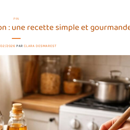
PIN
on : une recette simple et gourmand
/02/2026
PAR
CLARA DESMAREST