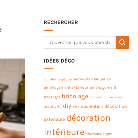
RECHERCHER
e
IDÉES DÉCO
activités manuelles
activités de pâques
aménagement extérieur
aménagement
bricolage
paysager
carnaval
conseils déco
diy
décoration
décoration
créativité
déco
décoration
extérieure
intérieure
décoration ongles