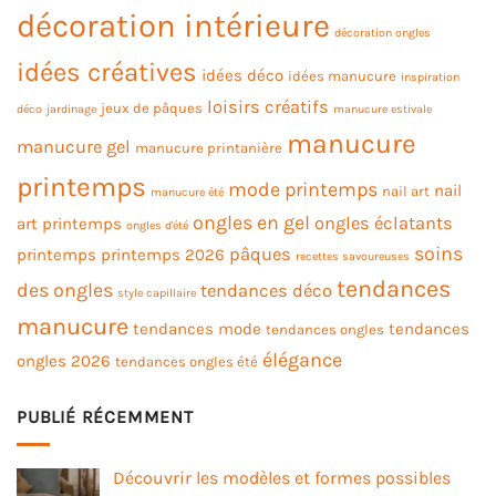
décoration intérieure
décoration ongles
idées créatives
idées déco
idées manucure
inspiration
loisirs créatifs
jeux de pâques
déco
jardinage
manucure estivale
manucure
manucure gel
manucure printanière
printemps
mode printemps
nail
nail art
manucure été
ongles en gel
ongles éclatants
art printemps
ongles d'été
soins
pâques
printemps
printemps 2026
recettes savoureuses
tendances
des ongles
tendances déco
style capillaire
manucure
tendances mode
tendances
tendances ongles
élégance
ongles 2026
tendances ongles été
PUBLIÉ RÉCEMMENT
Découvrir les modèles et formes possibles