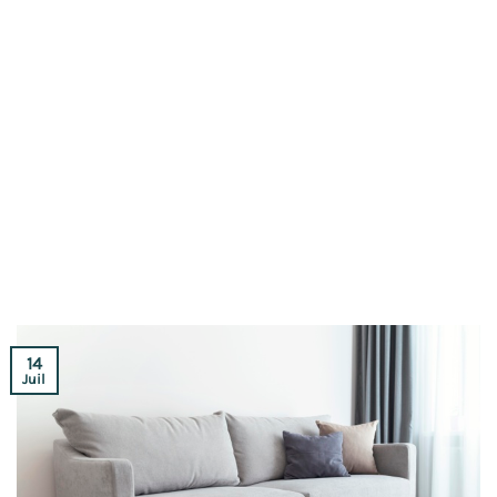
14
Juil