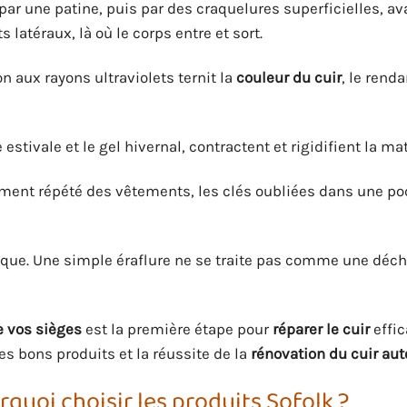
par une patine, puis par des craquelures superficielles, av
latéraux, là où le corps entre et sort.
n aux rayons ultraviolets ternit la
couleur du cuir
, le rend
stivale et le gel hivernal, contractent et rigidifient la mat
tement répété des vêtements, les clés oubliées dans une p
ue. Une simple éraflure ne se traite pas comme une déch
e vos sièges
est la première étape pour
réparer le cuir
effi
es bons produits et la réussite de la
rénovation du cuir au
quoi choisir les produits Sofolk ?