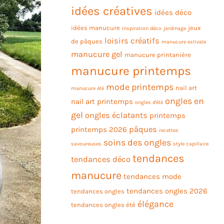
idées créatives
idées déco
idées manucure
jeux
inspiration déco
jardinage
loisirs créatifs
de pâques
manucure estivale
manucure gel
manucure printanière
manucure printemps
mode printemps
nail art
manucure été
ongles en
nail art printemps
ongles d'été
gel
ongles éclatants
printemps
pâques
printemps 2026
recettes
soins des ongles
savoureuses
style capillaire
tendances
tendances déco
manucure
tendances mode
tendances ongles 2026
tendances ongles
élégance
tendances ongles été