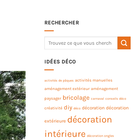
RECHERCHER
IDÉES DÉCO
activités manuelles
activités de pâques
aménagement extérieur
aménagement
bricolage
paysager
carnaval
conseils déco
diy
décoration
décoration
créativité
déco
décoration
extérieure
intérieure
décoration ongles