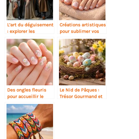
L’art du déguisement
Créations artistiques
: explorer les
pour sublimer vos
costumes de
ongles de pieds
personnage
Des ongles fleuris
Le Nid de Pâques :
pour accueillir le
Trésor Gourmand et
printemps avec
Tradition Festive
élégance