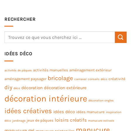
RECHERCHER
IDÉES DÉCO
activités manuelles
aménagement extérieur
activités de pâques
bricolage
aménagement paysager
créativité
carnaval
conseils déco
diy
décoration
décoration extérieure
déco
décoration intérieure
décoration ongles
idées créatives
idées déco
idées manucure
inspiration
loisirs créatifs
jeux de pâques
déco
jardinage
manucure estivale
manucure
manucure gel
manucure printanière