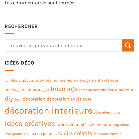
Les commentaires sont fermés.
RECHERCHER
IDÉES DÉCO
activités manuelles
aménagement extérieur
activités de pâques
bricolage
aménagement paysager
créativité
carnaval
conseils déco
diy
décoration
décoration extérieure
déco
décoration intérieure
décoration ongles
idées créatives
idées déco
idées manucure
inspiration
loisirs créatifs
jeux de pâques
déco
jardinage
manucure estivale