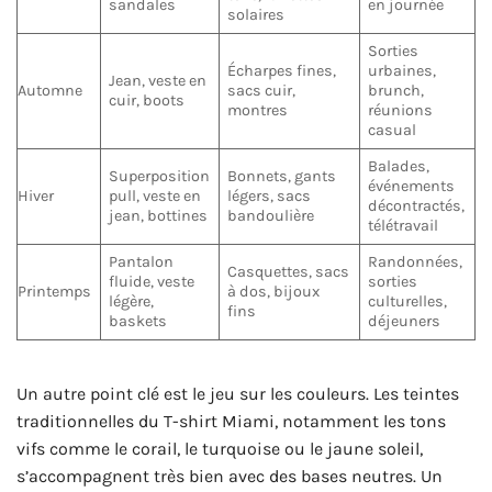
sandales
en journée
solaires
Sorties
Écharpes fines,
urbaines,
Jean, veste en
Automne
sacs cuir,
brunch,
cuir, boots
montres
réunions
casual
Balades,
Superposition
Bonnets, gants
événements
Hiver
pull, veste en
légers, sacs
décontractés,
jean, bottines
bandoulière
télétravail
Pantalon
Randonnées,
Casquettes, sacs
fluide, veste
sorties
Printemps
à dos, bijoux
légère,
culturelles,
fins
baskets
déjeuners
Un autre point clé est le jeu sur les couleurs. Les teintes
traditionnelles du T-shirt Miami, notamment les tons
vifs comme le corail, le turquoise ou le jaune soleil,
s’accompagnent très bien avec des bases neutres. Un