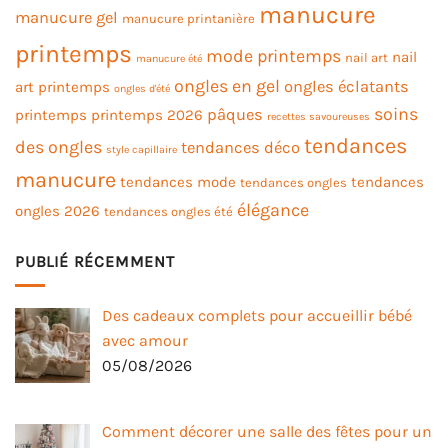
manucure
manucure gel
manucure printanière
printemps
mode printemps
nail
nail art
manucure été
ongles en gel
ongles éclatants
art printemps
ongles d'été
soins
pâques
printemps
printemps 2026
recettes savoureuses
tendances
des ongles
tendances déco
style capillaire
manucure
tendances mode
tendances
tendances ongles
élégance
ongles 2026
tendances ongles été
PUBLIÉ RÉCEMMENT
Des cadeaux complets pour accueillir bébé
avec amour
05/08/2026
Comment décorer une salle des fêtes pour un