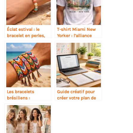
Éclat estival : le
T-shirt Miami New
bracelet en perles,
Yorker : l’alliance
l’accessoire
urbaine entre deux
indispensable de
icônes américaines
l’été
Les bracelets
Guide créatif pour
brésiliens :
créer votre plan de
l’accessoire
leçon parfait
indispensable de
l’été