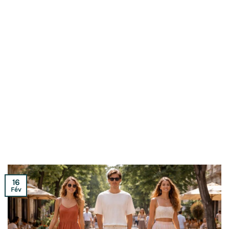
16
Fév