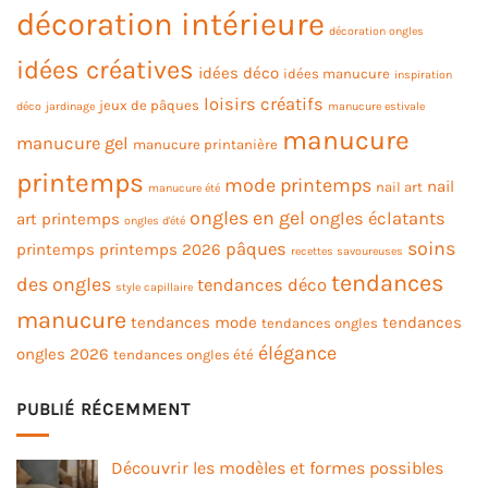
décoration intérieure
décoration ongles
idées créatives
idées déco
idées manucure
inspiration
loisirs créatifs
jeux de pâques
déco
jardinage
manucure estivale
manucure
manucure gel
manucure printanière
printemps
mode printemps
nail
nail art
manucure été
ongles en gel
ongles éclatants
art printemps
ongles d'été
soins
pâques
printemps
printemps 2026
recettes savoureuses
tendances
des ongles
tendances déco
style capillaire
manucure
tendances mode
tendances
tendances ongles
élégance
ongles 2026
tendances ongles été
PUBLIÉ RÉCEMMENT
Découvrir les modèles et formes possibles