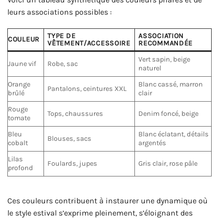
leurs associations possibles :
TYPE DE
ASSOCIATION
COULEUR
VÊTEMENT/ACCESSOIRE
RECOMMANDÉE
Vert sapin, beige
Jaune vif
Robe, sac
naturel
Orange
Blanc cassé, marron
Pantalons, ceintures XXL
brûlé
clair
Rouge
Tops, chaussures
Denim foncé, beige
tomate
Bleu
Blanc éclatant, détails
Blouses, sacs
cobalt
argentés
Lilas
Foulards, jupes
Gris clair, rose pâle
profond
Ces couleurs contribuent à instaurer une dynamique où
le style estival s’exprime pleinement, s’éloignant des