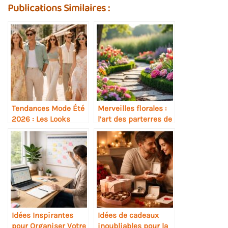
Publications Similaires :
Tendances Mode Été
Merveilles florales :
2026 : Les Looks
l’art des parterres de
Incontournables à
fleurs sublimés
Adopter
Idées Inspirantes
Idées de cadeaux
pour Organiser Votre
inoubliables pour la