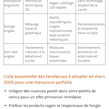
Innovation
renforcé et
sans dommage,
vegan, séchage
ongulaire
techniques
respect de la
LED rapide
3D
santé
Motifs
asymétriques,
Mélange
Personnalisation
Design
ongles
floral et
et modernité
ongles
monochromes
graphique
dans le style
avec accents
métalliques
Traitements
Masques
Renforcement,
Soin des
naturels à la
nourrissants,
protection et
ongles
kératine et
bases
éclat naturel
huiles
vitaminées
durable
Liste essentielle des tendances à adopter en mars
2026 pour une manucure parfaite
Intégrer des nuances pastel dans votre palette de
vernis pour un effet printanier immédiat.
Préférer les produits vegan et respectueux de l’ongle