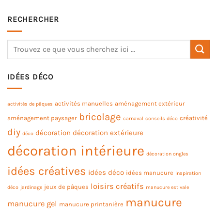
RECHERCHER
IDÉES DÉCO
activités manuelles
aménagement extérieur
activités de pâques
bricolage
aménagement paysager
créativité
carnaval
conseils déco
diy
décoration
décoration extérieure
déco
décoration intérieure
décoration ongles
idées créatives
idées déco
idées manucure
inspiration
loisirs créatifs
jeux de pâques
déco
jardinage
manucure estivale
manucure
manucure gel
manucure printanière