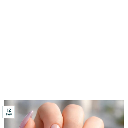
12
Fév