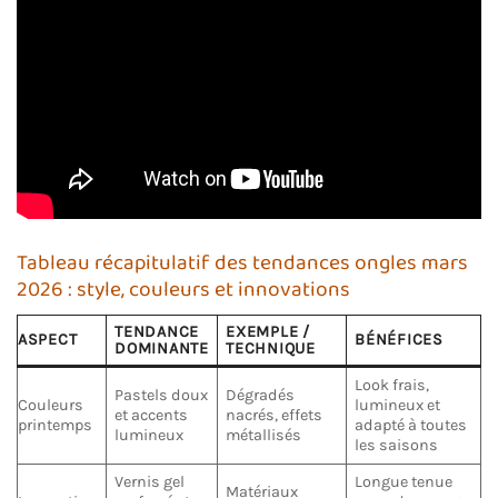
Tableau récapitulatif des tendances ongles mars
2026 : style, couleurs et innovations
TENDANCE
EXEMPLE /
ASPECT
BÉNÉFICES
DOMINANTE
TECHNIQUE
Look frais,
Pastels doux
Dégradés
Couleurs
lumineux et
et accents
nacrés, effets
printemps
adapté à toutes
lumineux
métallisés
les saisons
Vernis gel
Longue tenue
Matériaux