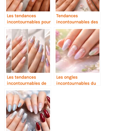
Les tendances
Tendances
incontournables pour
incontournables des
vos ongles en 2026
ongles au printemps
2026
Les tendances
Les ongles
incontournables de
incontournables du
l’ongle en 2026 :
printemps 2026 :
styles et inspirations
tendances et
à adopter
inspirations