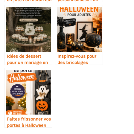
fait la différence
cadeau parfumé
inoubliable
Idées de dessert
Inspirez-vous pour
pour un mariage en
des bricolages
plein air réussi
Halloween pour
adultes
Faites frissonner vos
portes à Halloween
avec ces