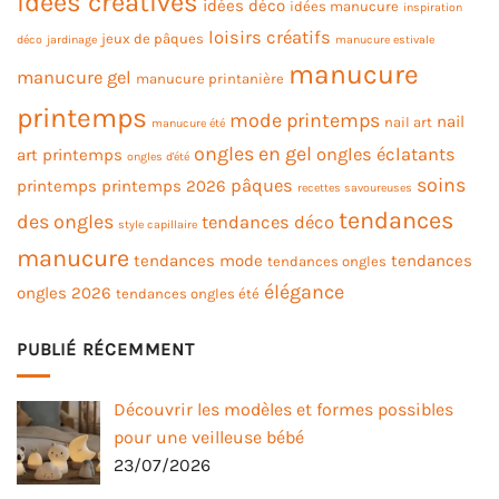
idées créatives
idées déco
idées manucure
inspiration
loisirs créatifs
jeux de pâques
déco
jardinage
manucure estivale
manucure
manucure gel
manucure printanière
printemps
mode printemps
nail
nail art
manucure été
ongles en gel
ongles éclatants
art printemps
ongles d'été
soins
pâques
printemps
printemps 2026
recettes savoureuses
tendances
des ongles
tendances déco
style capillaire
manucure
tendances mode
tendances
tendances ongles
élégance
ongles 2026
tendances ongles été
PUBLIÉ RÉCEMMENT
Découvrir les modèles et formes possibles
pour une veilleuse bébé
23/07/2026