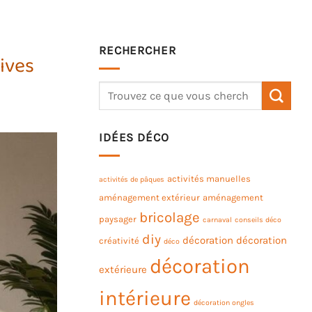
RECHERCHER
ives
IDÉES DÉCO
activités manuelles
activités de pâques
aménagement extérieur
aménagement
bricolage
paysager
carnaval
conseils déco
diy
décoration
décoration
créativité
déco
décoration
extérieure
intérieure
décoration ongles