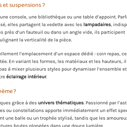
 et suspensions ?
une console, une bibliothèque ou une table d’appoint. Parf
sé, elles partagent la vedette avec les
lampadaires
, indis
s près d’un fauteuil ou dans un angle vide, ils participent
lignant la verticalité de la pièce.
ellement l’emplacement d’un espace dédié : coin repas, ce
e. En variant les formes, les matériaux et les hauteurs, il
z pas à mixer plusieurs styles pour dynamiser l’ensemble et
tre
éclairage intérieur
.
hème ?
iques grâce à des
univers thématiques
. Passionné par l’as
es ou constellations apporte immédiatement un effet spec
t une balle ou un trophée stylisé, tandis que les amoureu
xtures brutes plongées dans une douce lumière.