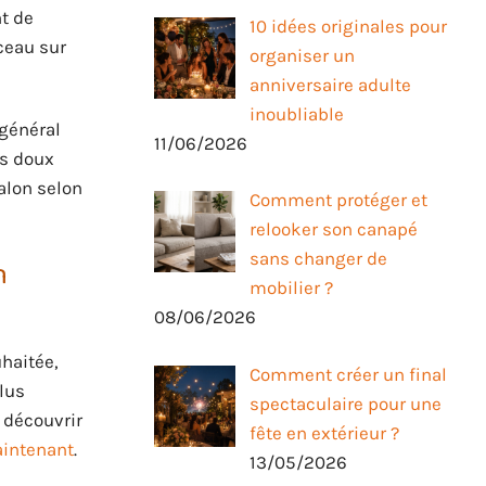
t de
10 idées originales pour
ceau sur
organiser un
anniversaire adulte
inoubliable
général
11/06/2026
rs doux
salon selon
Comment protéger et
relooker son canapé
sans changer de
n
mobilier ?
08/06/2026
uhaitée,
Comment créer un final
plus
spectaculaire pour une
 découvrir
fête en extérieur ?
aintenant
.
13/05/2026