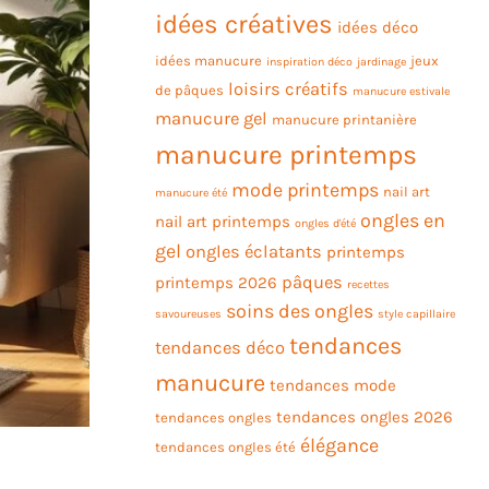
idées créatives
idées déco
idées manucure
jeux
inspiration déco
jardinage
loisirs créatifs
de pâques
manucure estivale
manucure gel
manucure printanière
manucure printemps
mode printemps
nail art
manucure été
ongles en
nail art printemps
ongles d'été
gel
ongles éclatants
printemps
pâques
printemps 2026
recettes
soins des ongles
savoureuses
style capillaire
tendances
tendances déco
manucure
tendances mode
tendances ongles 2026
tendances ongles
élégance
tendances ongles été