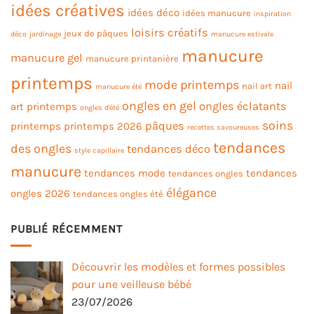
idées créatives
idées déco
idées manucure
inspiration
loisirs créatifs
jeux de pâques
déco
jardinage
manucure estivale
manucure
manucure gel
manucure printanière
printemps
mode printemps
nail
nail art
manucure été
ongles en gel
ongles éclatants
art printemps
ongles d'été
soins
pâques
printemps
printemps 2026
recettes savoureuses
tendances
des ongles
tendances déco
style capillaire
manucure
tendances mode
tendances
tendances ongles
élégance
ongles 2026
tendances ongles été
PUBLIÉ RÉCEMMENT
Découvrir les modèles et formes possibles
pour une veilleuse bébé
23/07/2026