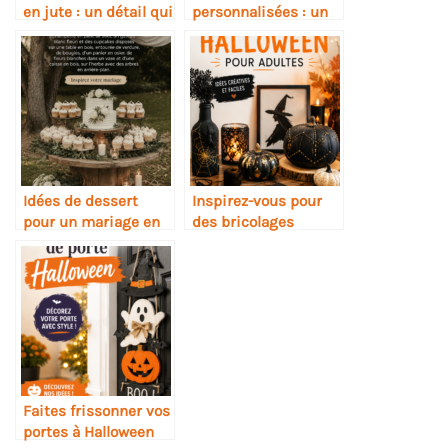
en jute : un détail qui
personnalisées : un
fait la différence
cadeau parfumé
inoubliable
Idées de dessert
Inspirez-vous pour
pour un mariage en
des bricolages
plein air réussi
Halloween pour
adultes
Faites frissonner vos
portes à Halloween