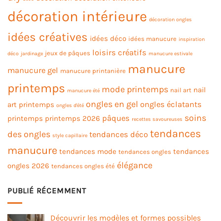
décoration intérieure
décoration ongles
idées créatives
idées déco
idées manucure
inspiration
loisirs créatifs
jeux de pâques
déco
jardinage
manucure estivale
manucure
manucure gel
manucure printanière
printemps
mode printemps
nail
nail art
manucure été
ongles en gel
ongles éclatants
art printemps
ongles d'été
soins
pâques
printemps
printemps 2026
recettes savoureuses
tendances
des ongles
tendances déco
style capillaire
manucure
tendances mode
tendances
tendances ongles
élégance
ongles 2026
tendances ongles été
PUBLIÉ RÉCEMMENT
Découvrir les modèles et formes possibles