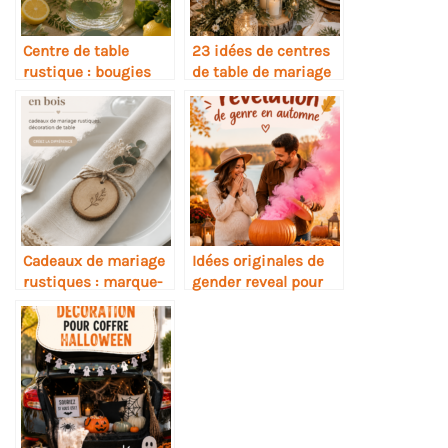
Centre de table
23 idées de centres
rustique : bougies
de table de mariage
flottantes et
à réaliser soi-même
agrumes
Cadeaux de mariage
Idées originales de
rustiques : marque-
gender reveal pour
places en bois
l’automne
personnalisés