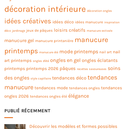
décoration intérieure
décoration ongles
idées créatives
idées déco
idées manucure
inspiration
loisirs créatifs
jeux de pâques
déco
jardinage
manucure estivale
manucure
manucure gel
manucure printanière
printemps
mode printemps
nail
nail art
manucure été
ongles en gel
ongles éclatants
art printemps
ongles d'été
soins
pâques
printemps
printemps 2026
recettes savoureuses
tendances
des ongles
tendances déco
style capillaire
manucure
tendances mode
tendances
tendances ongles
élégance
ongles 2026
tendances ongles été
PUBLIÉ RÉCEMMENT
Découvrir les modèles et formes possibles