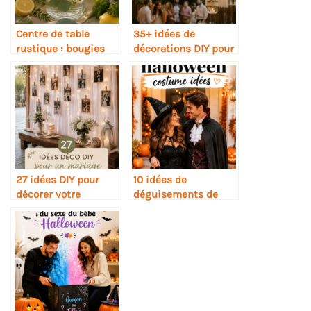
Centre de table
35+ idées de
rustique : bougies
décorations DIY pour
flottantes et
une fête de
agrumes
fiançailles en
extérieur
27 idées DIY pour
10 idées de
décorer votre
déguisements de
mariage
couple pour
Halloween