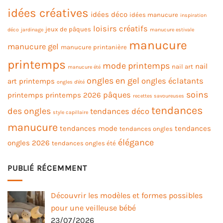
idées créatives
idées déco
idées manucure
inspiration
loisirs créatifs
jeux de pâques
déco
jardinage
manucure estivale
manucure
manucure gel
manucure printanière
printemps
mode printemps
nail
nail art
manucure été
ongles en gel
ongles éclatants
art printemps
ongles d'été
soins
pâques
printemps
printemps 2026
recettes savoureuses
tendances
des ongles
tendances déco
style capillaire
manucure
tendances mode
tendances
tendances ongles
élégance
ongles 2026
tendances ongles été
PUBLIÉ RÉCEMMENT
Découvrir les modèles et formes possibles
pour une veilleuse bébé
23/07/2026