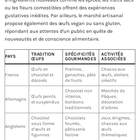
ou les fleurs comestibles offrent des expériences
gustatives inédites. Par ailleurs, le marché artisanal
propose également des œufs vegan ou sans gluten,
répondant aux attentes d’un public en quête de
nouveautés et de conscience alimentaire.
TRADITION
SPÉCIFICITÉS
ACTIVITÉS
PAYS
ŒUFS
GOURMANDES
ASSOCIÉES
Œufs en
Pralines,
Chasse aux
France
chocolat et
ganaches, pâte
œufs, ateliers
décorés
de fruits
créatifs
Chocolat noir
Marchés de
Œufs peints
intense,
Pâques,
Allemagne
et suspendus
bonbons
décoration
traditionnels
d’arbres
Chocolat
Chocolats
Jeux, énigmes,
sous forme
fourrés,
chasses aux
Angleterre
d’œufs et
pâtisserie
œufs
figurines
festive
thématiques