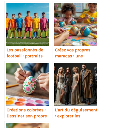
Les passionnés de
Créez vos propres
football : portraits
maracas : une
des futurs
activité manuelle
champions
ludique et colorée
Créations colorées :
L’art du déguisement
Dessiner son propre
: explorer les
œuf de Pâques
costumes de